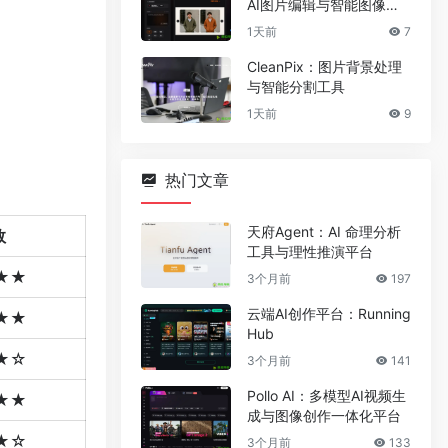
AI图片编辑与智能图像处
理工具
1天前
7
CleanPix：图片背景处理
与智能分割工具
1天前
9
热门文章
天府Agent：AI 命理分析
数
工具与理性推演平台
★★
3个月前
197
云端AI创作平台：Running
★★
Hub
★☆
3个月前
141
Pollo AI：多模型AI视频生
★★
成与图像创作一体化平台
★☆
3个月前
133