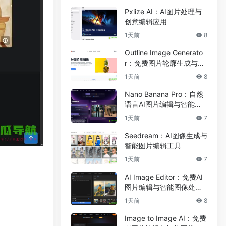
Pxlize AI：AI图片处理与
创意编辑应用
1天前
8
Outline Image Generato
r：免费图片轮廓生成与在
线图像编辑工具
1天前
8
Nano Banana Pro：自然
语言AI图片编辑与智能图
像处理工具
1天前
7
Seedream：AI图像生成与
智能图片编辑工具
1天前
7
AI Image Editor：免费AI
图片编辑与智能图像处理
工具
1天前
8
Image to Image AI：免费