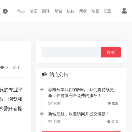
待办
笔记
翻译
邮箱
快传
网盘
地图
识图
搜
索：
0
0
站点公告
意的专业平
感谢分享我们的网站，我们将持续更
新，并提供完全免费的服务！
模型、浏览和
5个月前
828
术爱好者提
新站启航，欢迎访问并提交链接！
7个月前
310