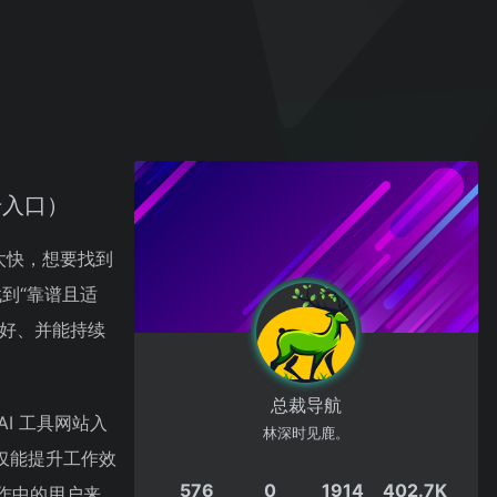
升入口）
太快，想要找到
到“靠谱且适
理好、并能持续
总裁导航
I 工具网站入
林深时见鹿。
仅能提升工作效
576
0
1914
402.7K
工作中的用户来