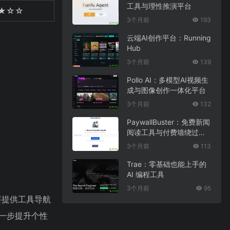
工具与理性推演平台
★☆☆
3个月前
193
云端AI创作平台：Running
Hub
3个月前
139
Pollo AI：多模型AI视频生
成与图像创作一体化平台
3个月前
132
PaywallBuster：免费新闻
阅读工具与付费墙绕过助
手
3个月前
113
Trae：零基础也能上手的
AI 编程工具
3个月前
95
要提供工具导航
进一步提升个性