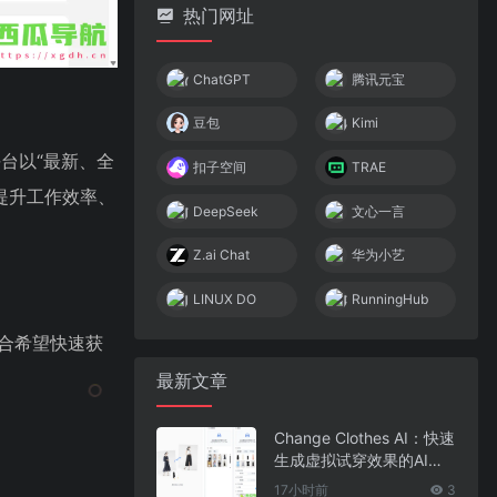
热门网址
ChatGPT
腾讯元宝
豆包
Kimi
台以“最新、全
扣子空间
TRAE
提升工作效率、
DeepSeek
文心一言
Z.ai Chat
华为小艺
LINUX DO
RunningHub
适合希望快速获
最新文章
Change Clothes AI：快速
生成虚拟试穿效果的AI换
装工具
17小时前
3