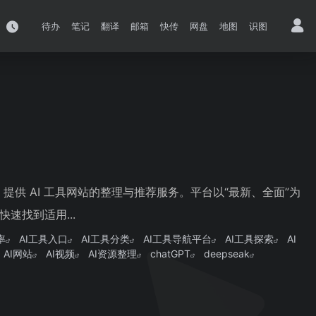
待办
笔记
翻译
邮箱
快传
网盘
地图
识图
提供 AI 工具网站的整理与推荐服务。平台以“最新、全面”为
速找到适用...
率
AI工具入口
AI工具分类
AI工具导航平台
AI工具探索
AI
AI网站
AI视频
AI资源整理
chatGPT
deepseak