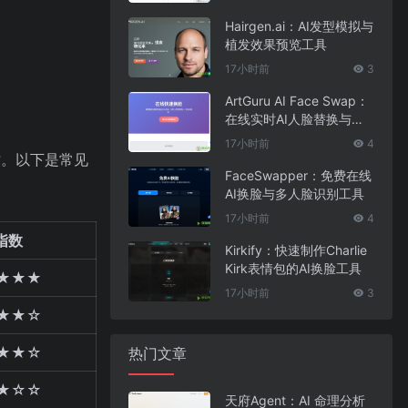
Hairgen.ai：AI发型模拟与
植发效果预览工具
17小时前
3
ArtGuru AI Face Swap：
在线实时AI人脸替换与照
片编辑工具
17小时前
4
时。以下是常见
FaceSwapper：免费在线
AI换脸与多人脸识别工具
17小时前
4
指数
Kirkify：快速制作Charlie
Kirk表情包的AI换脸工具
★★★
17小时前
3
★★☆
★★☆
热门文章
★☆☆
天府Agent：AI 命理分析