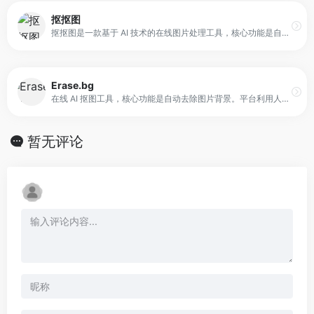
抠抠图
抠抠图是一款基于 AI 技术的在线图片处理工具，核心功能是自动抠图与图像优化。平台通过算法识别图片中的人物、商品、动物或图案主体，并将其与背景分离，生成透明或纯色背景图片。
Erase.bg
在线 AI 抠图工具，核心功能是自动去除图片背景。平台利用人工智能模型识别图像中的主体，并在短时间内生成透明背景图片。用户无需使用专业修图软件或手动描边，即可完成基础抠图操作。
暂无评论