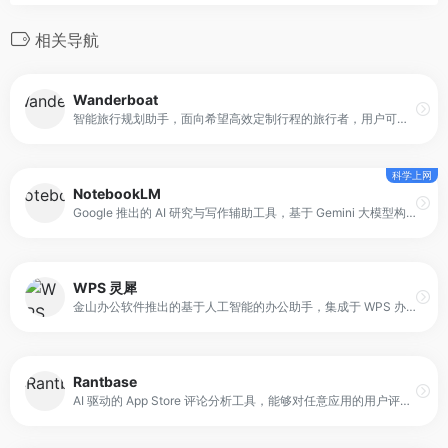
相关导航
Wanderboat
智能旅行规划助手，面向希望高效定制行程的旅行者，用户可通过与 AI 对话输入目的地、时间、预算或兴趣偏好，Wanderboat 即可提供个性化行程建议，包括景点推荐、餐厅选择、活动安排及交通规划。
科学上网
NotebookLM
Google 推出的 AI 研究与写作辅助工具，基于 Gemini 大模型构建。其核心定位是“以用户资料为中心的智能助手”，通过导入文档作为数据来源，限制 AI 的回答范围，从而提高信息准确性。
WPS 灵犀
金山办公软件推出的基于人工智能的办公助手，集成于 WPS 办公套件中。平台通过 DeepSeek-R1 等大语言模型，支持文档生成、文本优化、表格分析及数据处理功能。
Rantbase
AI 驱动的 App Store 评论分析工具，能够对任意应用的用户评论进行整合和分析，提取缺失功能、常见槽点以及用户遇到的实际问题。平台定位为产品优化与应用评测辅助工具，通过智能算法减少人工筛选成本，让用户和开发者可以基于真实评论做出决策。