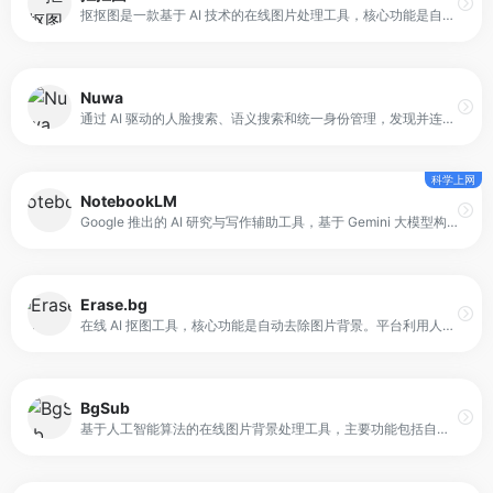
抠抠图是一款基于 AI 技术的在线图片处理工具，核心功能是自动抠图与图像优化。平台通过算法识别图片中的人物、商品、动物或图案主体，并将其与背景分离，生成透明或纯色背景图片。
Nuwa
通过 AI 驱动的人脸搜索、语义搜索和统一身份管理，发现并连接人物。
科学上网
NotebookLM
Google 推出的 AI 研究与写作辅助工具，基于 Gemini 大模型构建。其核心定位是“以用户资料为中心的智能助手”，通过导入文档作为数据来源，限制 AI 的回答范围，从而提高信息准确性。
Erase.bg
在线 AI 抠图工具，核心功能是自动去除图片背景。平台利用人工智能模型识别图像中的主体，并在短时间内生成透明背景图片。用户无需使用专业修图软件或手动描边，即可完成基础抠图操作。
BgSub
基于人工智能算法的在线图片背景处理工具，主要功能包括自动去除背景与替换背景。与传统在线服务不同，BgSub 在浏览器端完成图像处理，用户无需将图片上传至远程服务器，从而减少数据外传风险。