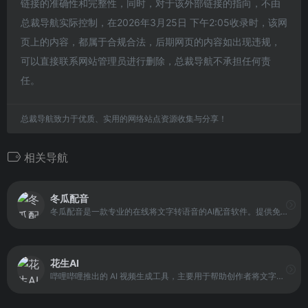
链接的准确性和完整性，同时，对于该外部链接的指向，不由
总裁导航实际控制，在2026年3月25日 下午2:05收录时，该网
页上的内容，都属于合规合法，后期网页的内容如出现违规，
可以直接联系网站管理员进行删除，总裁导航不承担任何责
任。
总裁导航致力于优质、实用的网络站点资源收集与分享！
相关导航
冬瓜配音
冬瓜配音是一款专业的在线将文字转语音的AI配音软件。提供免费ai配音，声音定制、漫画推文、文案提取、人声处理、背景音处理等功能，只需输入文本内容即可一键合成语音，可快速实现文本朗读、视频配音、广告、课件、影视解说等的配音工作，是一款功能强大的ai在线配音生成器
花生AI
哔哩哔哩推出的 AI 视频生成工具，主要用于帮助创作者将文字或音频快速转换为视频内容。平台通过智能素材匹配与模板化视频制作，使用户能够在较短时间内生成完整的视频作品。