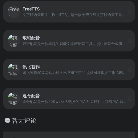
FreeTTS
文字转语音助手（FreeTTS）是一款免费在线文字转语音工具，支持多种发音人、语速、音调、音量设置，可导出高质量语音文件，适用于配音、朗读、视频解说等多种场景。无需安装，打开网页即可使用。
琅琅配音
琅琅配音是一款卓越的智能文本转语音工具，提供语音合成服务。拥有全网最受欢迎的1100+AI主播，支持中文、英语、德语、法语等80多种语言，以及高兴、悲伤、兴奋等10多种情感风格
讯飞智作
讯飞智作配音网站为科大讯飞旗下产品,提供AI虚拟人主播,AI视频制作,数字人配音合成,短视频配音等一站式配音服务。
逗哥配音
逗哥配音是一款500w+达人热推的的AI配音软件，独有的AI智能配音技术,更专业,更完美贴近真人配音。内置丰富的短视频创作工具，文案提取、人声分离等短视频必备功能，逗哥配音是你短视频创作不二的选择！
暂无评论