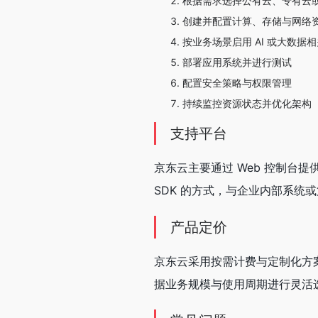
根据需求选择公有云、专有云
创建并配置计算、存储与网络
按业务场景启用 AI 或大数据
部署应用系统并进行测试
配置安全策略与权限管理
持续监控资源状态并优化架构
支持平台
京东云主要通过 Web 控制台提
SDK 的方式，与企业内部系
产品定价
京东云采用按需计费与定制化方
据业务规模与使用周期进行灵活