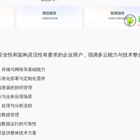
安全性和架构灵活性有要求的企业用户，强调多云能力与技术整
、存储与网络等基础能力
私有化部署与定制化需求
端资源的协同管理
析与业务应用场景
、处理与分析流程
行数据管理
与数据运行的可靠性
景提供整体技术方案