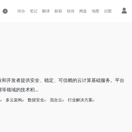
待办
笔记
翻译
邮箱
快传
网盘
地图
识图
业和开发者提供安全、稳定、可信赖的云计算基础服务。平台
领域的技术积...
多云架构
数据安全
混合云
行业解决方案