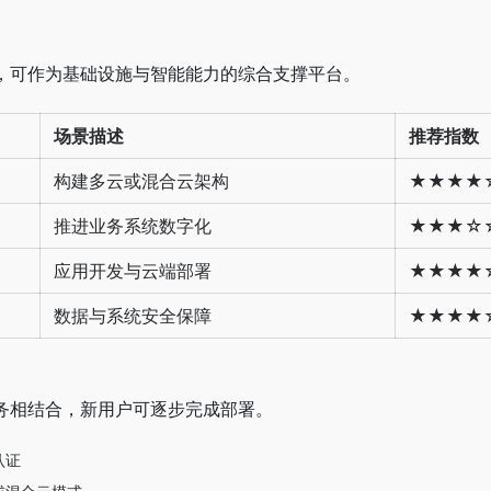
，可作为基础设施与智能能力的综合支撑平台。
场景描述
推荐指数
构建多云或混合云架构
★★★★
推进业务系统数字化
★★★☆
应用开发与云端部署
★★★★
数据与系统安全保障
★★★★
务相结合，新用户可逐步完成部署。
认证