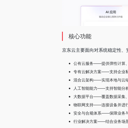
核心功能
京东云主要面向对系统稳定性、
公有云服务——提供弹性计算
专有云解决方案——支持企业
混合云架构——实现本地与云
人工智能能力——支持智能分
大数据平台——覆盖数据采集
物联网支持——连接设备并进
安全与合规体系——保障业务
行业解决方案——结合业务场