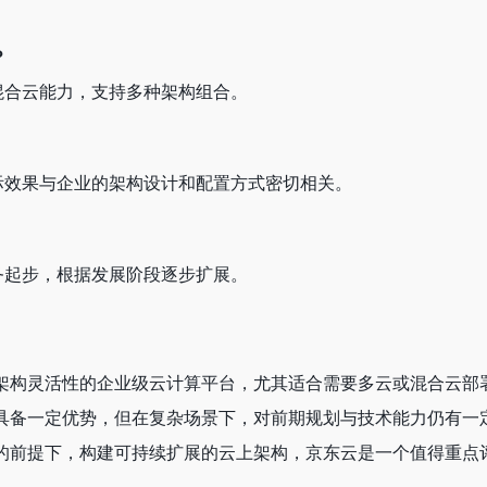
？
混合云能力，支持多种架构组合。
际效果与企业的架构设计和配置方式密切相关。
务起步，根据发展阶段逐步扩展。
架构灵活性的企业级云计算平台，尤其适合需要多云或混合云部
具备一定优势，但在复杂场景下，对前期规划与技术能力仍有一
的前提下，构建可持续扩展的云上架构，京东云是一个值得重点