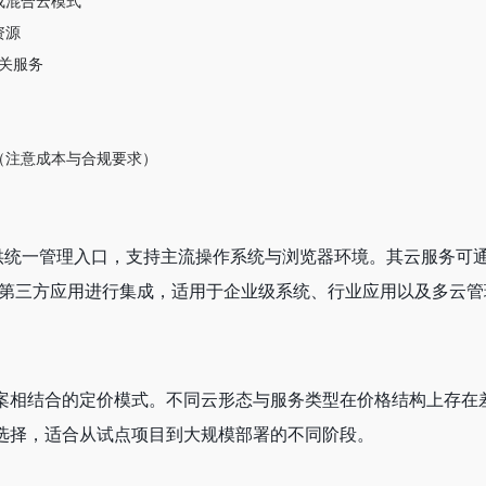
或混合云模式
资源
相关服务
（注意成本与合规要求）
供统一管理入口，支持主流操作系统与浏览器环境。其云服务可通过 
统或第三方应用进行集成，适用于企业级系统、行业应用以及多云
案相结合的定价模式。不同云形态与服务类型在价格结构上存在
选择，适合从试点项目到大规模部署的不同阶段。