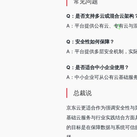
常见问题
Q：是否支持多云或混合云架构
A：平台提供公有云、专有云与
Q：安全性如何保障？
A：平台提供多层安全机制，实
Q：是否适合中小企业使用？
A：中小企业可从公有云基础服
总裁说
京东云更适合作为强调安全性与
基础云服务与行业实践结合方面
的目标是在保障数据与系统可信