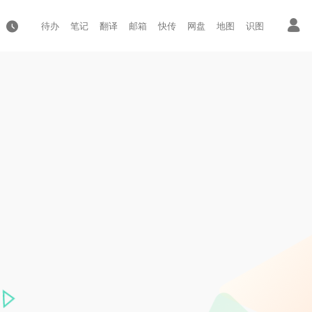
待办
笔记
翻译
邮箱
快传
网盘
地图
识图