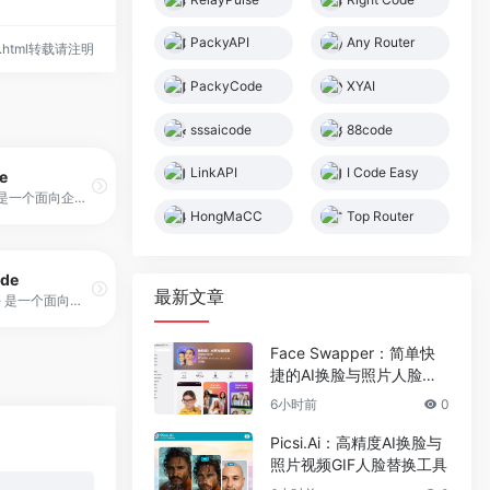
PackyAPI
Any Router
767.html转载请注明
PackyCode
XYAI
sssaicode
88code
LinkAPI
I Code Easy
e
Spark Code 是一个面向企业和开发者的 OpenAI 模型聚合与管理平台，支持多渠道（包括 Azure）接入，并提供二次分发和 Key 管理功能。平台通过统一 API 接口和标准化倍率策略，实现 Claude、GPT、Gemini 模型的高效调用，同时通过单可执行文件或 Docker 镜像一键部署，开箱即用。
HongMaCC
Top Router
ude
最新文章
BetterClaude 是一个面向国内用户的 Claude 使用体验优化工具，旨在提供更稳定、更顺畅的访问通道。它在国内已有的公益站点基础上，针对网络环境与线路限制等问题进行优化，以减少访问中断、提升加载速度与使用稳定性。
Face Swapper：简单快
捷的AI换脸与照片人脸编
辑应用
6小时前
0
Picsi.Ai：高精度AI换脸与
照片视频GIF人脸替换工具