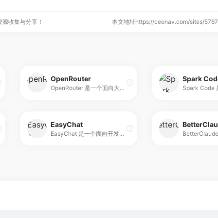
资源收集与分享！
本文地址https://ceonav.com/sites/5
OpenRouter
Spark Cod
OpenRouter 是一个面向大型语言模型的统一接口平台，核心定位是“多模型聚合与路由”。它并不自己训练模型，而是将来自不同厂商和社区的语言模型，通过一致的 API 规范对外提供服务。用户只需要获取一个 API Key，就可以调用多种模型完成对话生成、文本理解、内容创作等任务。
EasyChat
BetterCla
EasyChat 是一个面向开发者的 智能编程工具聚合平台，提供多工具统一订阅和额度共享功能。平台通过单一 API Key 连接 CodeX、Claude Code、Gemini CLI 等多款 AI 编程工具，实现一次订阅即可全工具调用，避免重复付费与多账户管理问题。