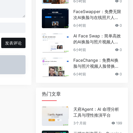
6小时前
0
FaceSwapper：免费无限
次AI换脸与在线照片人脸
替换工具
6小时前
0
AI Face Swap：简单高效
的AI换脸与照片视频人脸
发表评论
替换工具
6小时前
0
FaceChange：免费AI换
脸与照片视频人脸替换工
具
6小时前
0
热门文章
天府Agent：AI 命理分析
工具与理性推演平台
3个月前
199