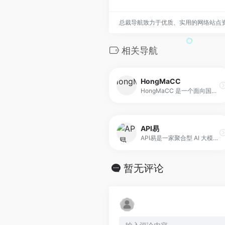
总裁导航致力于优质、实用的网络站点
相关导航
HongMaCC
HongMaCC 是一个面向国内开发者的 AI API 中转服务平台，提供企业级稳定性和极速响应能力。平台聚合国内直连的 Claude Code、Codex、Gemini 等模型，通过分布式架构和智能路由优化，保障 99.9% 的可用性和毫秒级响应速度。
API易
API易是一家聚合型 AI 大模型 API 中转服务平台，面向开发者、科研人员与企业用户。其核心功能是统一整合多个主流模型接口，并提供一致的调用格式与令牌体系。
暂无评论