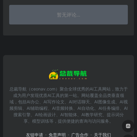
暂无评论...
总裁导航（ceonav.com）聚合全球优秀的AI工具网站，致力于
成为用户发现优质AI工具的第一站。网站覆盖全品类垂直领
域，包括AI办公、AI写作论文、AI对话聊天、AI图像生成、AI视
频剪辑、AI辅助编程、AI音频转换、AI自动化、AI任务编排、AI
搜索引擎、AI绘画设计、AI智能体、AI教学研究、提示词分
享、模型训练等，提供便捷的查询与访问服务。
友链申请
免责声明
广告合作
关于我们