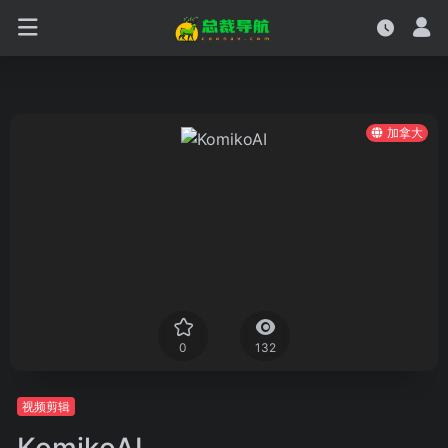
加拿大
0
132
视频剪辑
KomikoAI