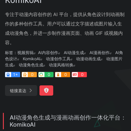
专注于动漫内容创作的 AI 平台，提供从角色设计到动画制
作的多种创作工具。用户可以通过文字描述或图片输入生
成动漫角色，并进一步制作漫画页面、动画 GIF 或视频内
容。
标签：
视频剪辑
AI内容创作
AI动漫生成
AI漫画创作
AI角
色设计
KomikoAI
动漫创作工具
动漫动画生成
动漫图片
生成
动漫角色生成
动漫风格转换
1+
0
0
0
0
链接直达
AI动漫角色生成与漫画动画创作一体化平台：
KomikoAI