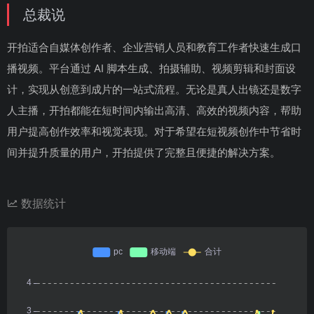
总裁说
开拍适合自媒体创作者、企业营销人员和教育工作者快速生成口
播视频。平台通过 AI 脚本生成、拍摄辅助、视频剪辑和封面设
计，实现从创意到成片的一站式流程。无论是真人出镜还是数字
人主播，开拍都能在短时间内输出高清、高效的视频内容，帮助
用户提高创作效率和视觉表现。对于希望在短视频创作中节省时
间并提升质量的用户，开拍提供了完整且便捷的解决方案。
数据统计