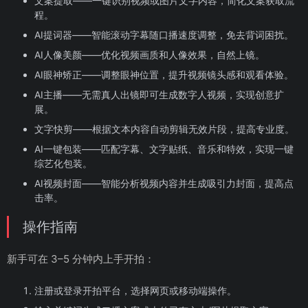
文案提取——一键识别视频或图片文字内容，简化文案获取流
程。
AI提词器——智能滚动字幕随口播速度调整，免去背词困扰。
AI人像美颜——优化视频画质和人像效果，自然上镜。
AI眼神矫正——调整眼神位置，提升视频镜头感和观看体验。
AI主播——无需真人出镜即可生成数字人视频，实现创意扩
展。
文字快剪——根据文本内容自动剪辑无效片段，提高专业度。
AI一键包装——匹配字幕、文字贴纸、音乐和特效，实现一键
综艺化包装。
AI视频封面——智能分析视频内容并生成吸引力封面，提高点
击率。
操作指南
新手可在 3–5 分钟内上手开拍：
注册或登录开拍平台，选择网页或移动端操作。