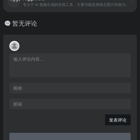
专注于 AI 视频生成的在线工具，主要功能是将静态图片转换为具有动态镜头效果的视频内容。平台通过模拟真实摄影机运动和镜头语言，使生成的视频在视觉表现上更接近真实拍摄的画面效果。
暂无评论
发表评论