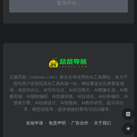
暂无评论...
总裁导航（ceonav.com）聚合全球优秀的AI工具网站，致力于
成为用户发现优质AI工具的第一站。网站覆盖全品类垂直领
域，包括AI办公、AI写作论文、AI对话聊天、AI图像生成、AI视
频剪辑、AI辅助编程、AI音频转换、AI自动化、AI任务编排、AI
搜索引擎、AI绘画设计、AI智能体、AI教学研究、提示词分
享、模型训练等，提供便捷的查询与访问服务。
友链申请
免责声明
广告合作
关于我们