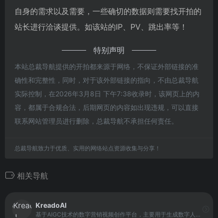
自身的需求以及需要，一些确切的数据则需要找开拍的
站长进行洽谈提供。如该站的IP、PV、跳出率等！
特别声明
本站总裁导航提供的开拍都来源于网络，不保证外部链接的准
确性和完整性，同时，对于该外部链接的指向，不由总裁导航
实际控制，在2026年3月8日 下午7:38收录时，该网页上的内
容，都属于合规合法，后期网页的内容如出现违规，可以直接
联系网站管理员进行删除，总裁导航不承担任何责任。
总裁导航致力于优质、实用的网络站点资源收集与分享！
相关导航
KreadoAI
基于AIGC技术的数字营销视频创作平台，主要用于生成数字人口播视频和多语言营销内容。平台通过人工智能模型自动生成视频画面、数字人形象以及语音配音，使用户能够在较短时间内完成视频制作。