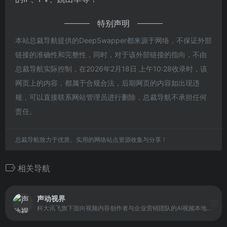
特别声明
本站总裁导航提供的DeepSwapper都来源于网络，不保证外部
链接的准确性和完整性，同时，对于该外部链接的指向，不由
总裁导航实际控制，在2026年2月18日 上午10:28收录时，该
网页上的内容，都属于合规合法，后期网页的内容如出现违
规，可以直接联系网站管理员进行删除，总裁导航不承担任何
责任。
总裁导航致力于优质、实用的网络站点资源收集与分享！
相关导航
声动视界
科大讯飞旗下面向视频内容创作者与企业营销团队的AI视频本地化工具，提供一站式视频本地化解决方案。支持水印/字幕擦除、多语种翻译、AI语音合成、口型同步、视频换脸及大模型驱动创作，高效批量完成视频真人级配音、翻译、文本配音，轻松打造多语言带货视频、产品解说与选品素材，短剧擦除与字幕翻译更专业，让跨境视频创作简单高效！