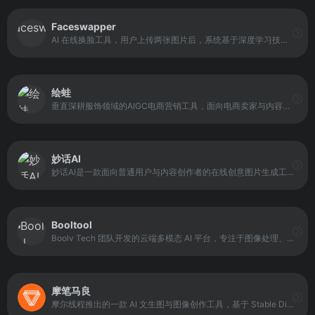
Faceswapper
AI 在线换脸工具，用户上传两张图片后，系统基于深度学习技术识别并提取人脸特征，将一张脸的五官与另一张脸进行精确对换。
绘蛙
垂直深耕服饰领域的AIGC电商营销工具，面向电商卖家与内容创作者，提供AI商品图生成、模特换脸、图生视频及种草文案创作等能力。
妙话AI
妙话AI是一款面向普通用户与内容创作者的在线创意图片生成工具。其核心能力在于通过自动识别、分割与材质融合技术，将用户照片与特定创意模板结合，生成具有反差感与传播属性的视觉作品。
Booltool
Boolv Tech 团队开发的云端多模态 AI 平台，专注于图像处理、视频编辑与文案生成的整合应用。平台通过人工智能技术，将视觉编辑与文本创作能力融合在同一工作环境中，帮助用户完成从素材优化到完整内容制作的流程。
摩笔马良
摩尔线程推出的一款 AI 文生图与图像创作工具，基于 Stable Diffusion 技术实现文本生成图像能力。平台支持中英双语提示词输入，并提供图像重绘、擦除、卡通头像生成与 3D 人脸重建等功能。