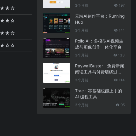
3个月前
197
★★☆
云端AI创作平台：Running
★★☆
Hub
3个月前
141
★★☆
Pollo AI：多模型AI视频生
★☆☆
成与图像创作一体化平台
3个月前
133
PaywallBuster：免费新闻
阅读工具与付费墙绕过助
手
3个月前
114
Trae：零基础也能上手的
AI 编程工具
3个月前
95