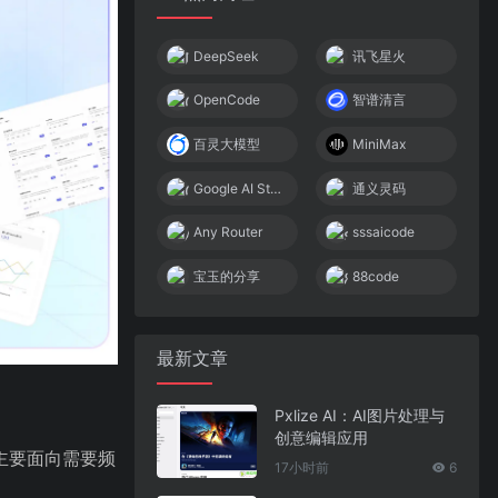
DeepSeek
讯飞星火
OpenCode
智谱清言
百灵大模型
MiniMax
Google AI Studio
通义灵码
Any Router
sssaicode
宝玉的分享
88code
最新文章
Pxlize AI：AI图片处理与
创意编辑应用
主要面向需要频
17小时前
6