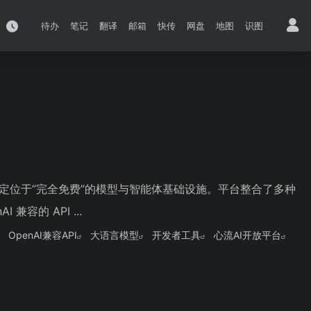
待办
笔记
翻译
邮箱
快传
网盘
地图
识图
台，定位于“完全免费”的模型与智能体基础设施。平台整合了多种
容的 API ...
OpenAI兼容API
大语言模型
开发者工具
心流AI开放平台