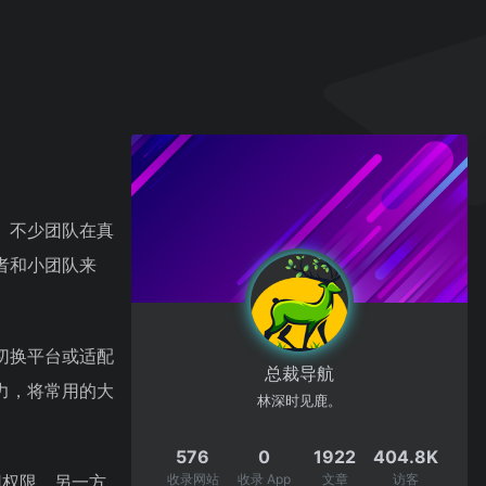
。不少团队在真
者和小团队来
切换平台或适配
总裁导航
力，将常用的大
林深时见鹿。
576
0
1922
404.8K
用权限，另一方
收录网站
收录 App
文章
访客