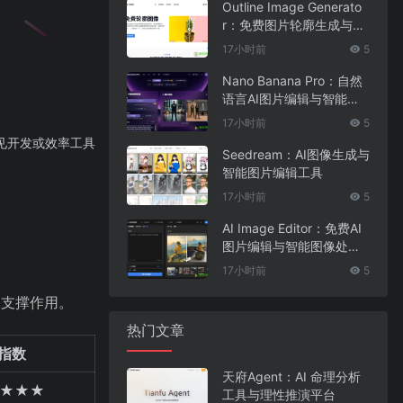
Outline Image Generato
r：免费图片轮廓生成与在
线图像编辑工具
17小时前
5
Nano Banana Pro：自然
语言AI图片编辑与智能图
像处理工具
17小时前
5
 等常见开发或效率工具
Seedream：AI图像生成与
智能图片编辑工具
17小时前
5
AI Image Editor：免费AI
图片编辑与智能图像处理
工具
17小时前
5
础支撑作用。
热门文章
指数
天府Agent：AI 命理分析
★★★
工具与理性推演平台