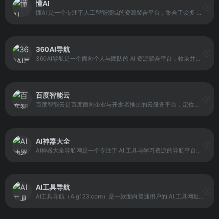
懂AI
懂AI 是一个专注于人工智能领域的资源聚合平台，集合了众多 AI 工具与相关网站，并对内容进行整理与分类。它收录范围覆盖 AI 研究成果、实用工具、行业新闻与学习资料，面向开发者、研究人员以及 AI 技术爱好者。
360AI导航
360AI导航是一个面向个人与团队的 AI 资源聚合平台，收录并整理了 AI 工具网站、教程、资源、资讯、开源项目等内容。平台涵盖 AI 绘画、AI游戏、AI视频、AI写作、AI剪辑、AI动画、AI3D、AI营销等多种类别，并提供 AI 趣站、AI 开放平台、AI 资讯、有趣网站、开源项目、AI 学习平台等分类入口。
百度智能云
百度智能云是百度面向企业与开发者推出的云服务平台，定位于以人工智能和大数据能力为核心的智能云计算服务体系。平台整合了云基础设施、数据处理能力与成熟的 AI 技术，为不同行业提供可组合、可扩展的技术服务，支持从基础算力到行业级智能应用的全流程建设，目标是帮助用户更高效地完成智能化转型。
AI神器大全
AI神器大全导航网是一个专注于 AI 工具与学习资源的导航平台，收录国内外 5000+ 优质 AI 工具，并按用途分类展示。平台覆盖 AI 对话聊天、绘画设计、视频制作、写作办公、编程开发等多种工具类型，同时提供 AI 资讯、教程与技巧内容，帮助用户在使用工具的过程中获得学习支持。
AI工具导航
AI工具导航（Aig123.com）是一款面向普通用户的 AI 工具网址导航平台，已收录 3000+ 国内外热门 AI 工具网站，覆盖 AI 写作、AI 绘画、AI 聊天、AI 视频、AI 音乐、AI 游戏、AI 办公、AI 编程等多个领域。它的定位是“工具入口汇总与分类导航”，通过统一入口减少用户在不同网站间跳转的成本，并提供相关 AI 资讯与学习内容，帮助用户更快上手工具与理解应用场景。