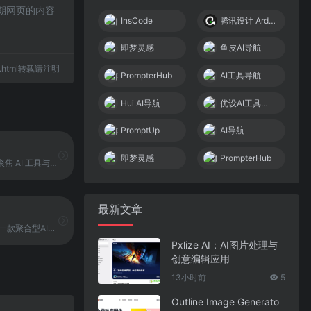
后期网页的内容
InsCode
腾讯设计 Ardot
即梦灵感
鱼皮AI导航
820.html转载请注明
PrompterHub
AI工具导航
Hui AI导航
优设AI工具导航
PromptUp
AI导航
即梦灵感
PrompterHub
AIDH 是一个聚焦 AI 工具与生产力的资源导航平台，主要面向 AI 绘画、AI 聊天、AI提示词、AI办公、AIGC 等领域的网站收录与整理。平台通过分类与标签结构，帮助用户快速定位所需工具，并提供智能推荐、站内搜索与账号收藏云同步等功能，支持用户建立个人工具库与使用习惯。
最新文章
鱼皮AI导航是一款聚合型AI工具导航平台，收录全球AI工具网站与应用，覆盖AIGC写作、AI绘画设计、AI视频音频、AI编程开发、AI对话聊天等领域。平台还提供AI提示词、学习课程、项目教程、最新AI资讯与专业知识库，旨在为用户提供一站式的AI工具查找、学习与交流入口。
Pxlize AI：AI图片处理与
创意编辑应用
13小时前
5
Outline Image Generato