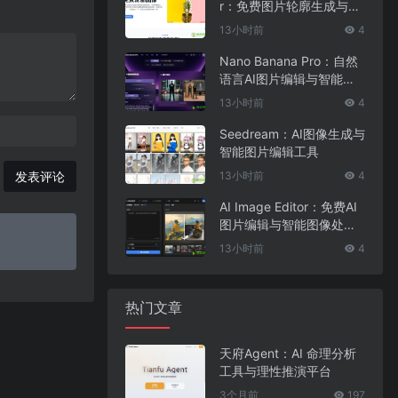
r：免费图片轮廓生成与在
线图像编辑工具
13小时前
4
Nano Banana Pro：自然
语言AI图片编辑与智能图
像处理工具
13小时前
4
Seedream：AI图像生成与
智能图片编辑工具
13小时前
4
发表评论
AI Image Editor：免费AI
图片编辑与智能图像处理
工具
13小时前
4
热门文章
天府Agent：AI 命理分析
工具与理性推演平台
3个月前
197