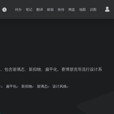
待办
笔记
翻译
邮箱
快传
网盘
地图
识图
成提示词。包含玻璃态、新拟物、扁平化、赛博朋克等流行设计系
计
扁平化
新拟物
玻璃态
设计风格