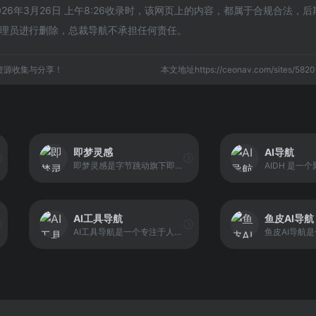
26年3月26日 上午8:26收录时，该网页上的内容，都属于合规合法，
理员进行删除，总裁导航不承担任何责任。
资源收集与分享！
本文地址https://ceonav.com/sites/5
即梦灵感
AI导航
即梦灵感是字节跳动旗下即梦（Jimeng）平台中的灵感展示与学习频道，定位为 AI 图像与视频创作的提示词参考与灵感获取入口。平台聚合了大量由创作者生成的图片与视频作品，并以结构化方式展示对应的完整提示词内容。
AI工具导航
鱼皮AI导航
AI工具导航是一个专注于人工智能工具的导航平台，旨在为用户提供丰富的 AI 资源入口。平台收录了国内外 5000+ 个 AI 工具，并按类别进行整理，方便用户快速查找与筛选。它面向希望提升效率、学习 AI 工具生态或寻找具体工具解决方案的用户，提供一个集中、可浏览的工具集合入口。