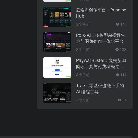
云端AI创作平台：Running
Hub
3个月前
141
Pollo AI：多模型AI视频生
成与图像创作一体化平台
3个月前
133
PaywallBuster：免费新闻
阅读工具与付费墙绕过助
手
3个月前
114
Trae：零基础也能上手的
AI 编程工具
3个月前
95