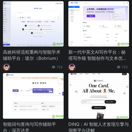
高效科研流程重构与智能学术
新一代中英文AI写作平台：秘
辅助平台：玻尔（Bohrium）
塔写作猫 智能创作与文本优化
助手
159
120
智能词句查询与写作辅助平
DINQ：AI 智能人才发现引擎与
台：深言达意
洞察平台详解