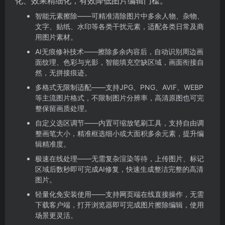
化、效果精细化，有效降低图片编辑门槛。
智能元素擦除——可精准清除图片中多余人物、杂物、
文字、贴纸、水印等各类干扰元素，适配各类日常及商
用图片素材。
AI无痕修补技术——擦除多余内容后，自动识别周边画
面纹理、色彩与光影，智能填充空缺区域，画面衔接自
然，无拼接痕迹。
多格式无限制适配——支持JPG、PNG、AVIF、WEBP
等主流图片格式，不限制图片分辨率，高清原图也可完
整保留画质处理。
自定义选区调节——内置可缩放笔刷工具，支持自由调
整画笔大小，精准框选细小或大面积多余元素，提升编
辑精准度。
极速在线处理——无需复杂渲染等待，上传图片、标记
区域后数秒即可完成AI修复，快速生成整洁完整的高清
图片。
轻量化免安装使用——支持网页端在线直接操作，无需
下载客户端，打开浏览器即可完成图片擦除编辑，使用
场景更灵活。