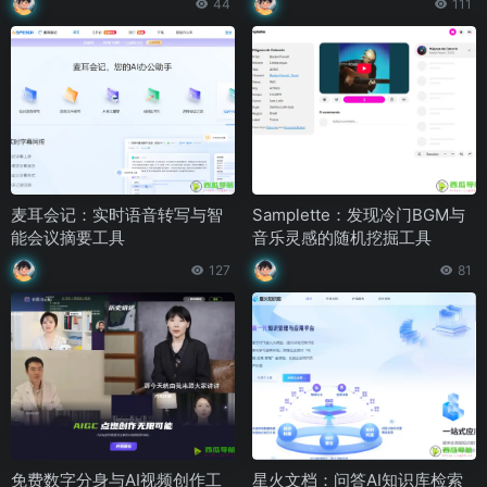
44
111
麦耳会记：实时语音转写与智
Samplette：发现冷门BGM与
能会议摘要工具
音乐灵感的随机挖掘工具
127
81
免费数字分身与AI视频创作工
星火文档：问答AI知识库检索