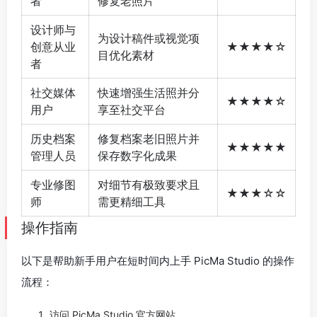
者
修复老照片
设计师与
为设计稿件或视觉项
创意从业
★★★★☆
目优化素材
者
社交媒体
快速增强生活照并分
★★★★☆
用户
享至社交平台
历史档案
修复档案老旧照片并
★★★★★
管理人员
保存数字化成果
专业修图
对细节有极致要求且
★★★☆☆
师
需更精细工具
操作指南
以下是帮助新手用户在短时间内上手 PicMa Studio 的操作
流程：
访问 PicMa Studio 官方网站。