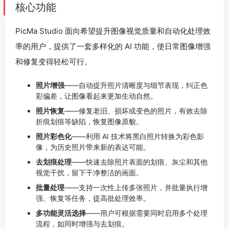
核心功能
PicMa Studio 面向希望提升图像视觉质量和自动化处理效
率的用户，提供了一套多样化的 AI 功能，使日常图像增强
和修复变得轻松可行。
照片增强
——自动提升照片清晰度与细节表现，纠正色
彩偏差，让图像看起来更加生动自然。
照片恢复
——修复老旧、损坏或变色的照片，有效去除
折痕划痕等缺陷，恢复图像原貌。
照片彩色化
——利用 AI 技术将黑白照片转换为彩色影
像，为历史照片带来新的表达可能。
去划痕处理
——快速去除照片表面的划痕、灰尘和其他
视觉干扰，留下干净整洁的画面。
批量处理
——支持一次性上传多张照片，并批量执行增
强、恢复等任务，提高批处理效率。
多功能灵活选择
——用户可根据需要同时启用多个处理
流程，如同时增强与去划痕。