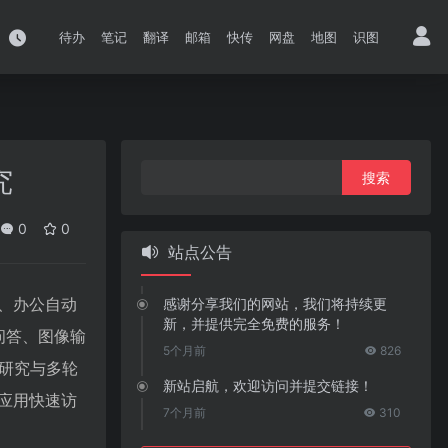
待办
笔记
翻译
邮箱
快传
网盘
地图
识图
搜
究
索：
0
0
站点公告
、办公自动
感谢分享我们的网站，我们将持续更
新，并提供完全免费的服务！
问答、图像输
5个月前
826
度研究与多轮
新站启航，欢迎访问并提交链接！
应用快速访
7个月前
310