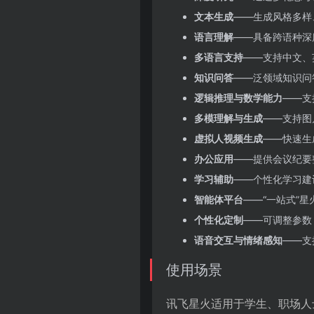
文本生成
——生成风格多样
语言理解
——具备跨语种深
多语言支持
——支持中文、
知识问答
——泛领域知识问
逻辑推理与数学能力
——支
多模理解与生成
——支持图
虚拟人视频生成
——快速生
办公应用
——提供会议纪要
学习辅助
——个性化学习建
智能体平台
——“一站式”
个性化定制
——可调整参数
语音交互与情绪感知
——支
使用场景
讯飞星火适用于学生、职场人