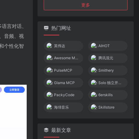
更多
多语言对话、
热门网址
、音频、视
和个性化智
英伟达
AIHOT
Awesome MCP Servers
腾讯混元
PulseMCP
Smithery
Glama MCP
Solo 独立开发者社区
PackyCode
6erskills
海绵音乐
Skillstore
最新文章