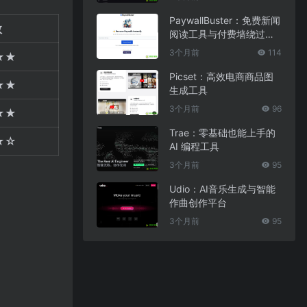
PaywallBuster：免费新闻
数
阅读工具与付费墙绕过助
手
3个月前
114
★★
Picset：高效电商商品图
★★
生成工具
3个月前
96
★★
Trae：零基础也能上手的
★☆
AI 编程工具
3个月前
95
Udio：AI音乐生成与智能
作曲创作平台
3个月前
95