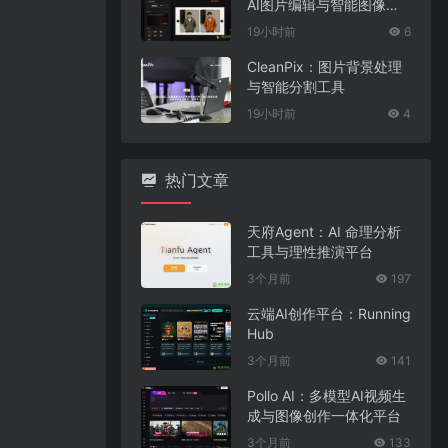
AI图片编辑与智能图像处
理工具
19小时前
6
CleanPix：图片背景处理
与智能分割工具
19小时前
4
热门文章
天府Agent：AI 命理分析
工具与理性推演平台
3个月前
197
云端AI创作平台：Running
Hub
3个月前
141
Pollo AI：多模型AI视频生
成与图像创作一体化平台
3个月前
133