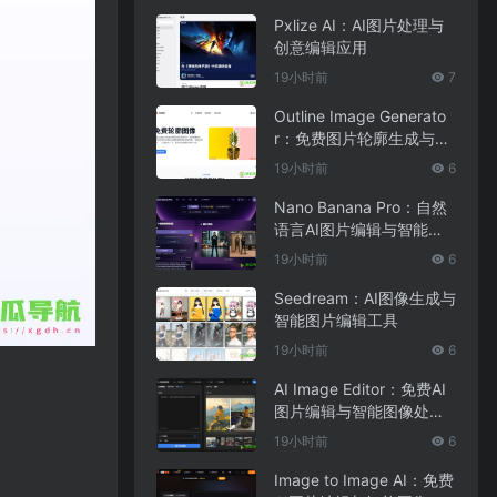
Pxlize AI：AI图片处理与
创意编辑应用
19小时前
7
Outline Image Generato
r：免费图片轮廓生成与在
线图像编辑工具
19小时前
6
Nano Banana Pro：自然
语言AI图片编辑与智能图
像处理工具
19小时前
6
Seedream：AI图像生成与
智能图片编辑工具
19小时前
6
AI Image Editor：免费AI
图片编辑与智能图像处理
工具
19小时前
6
Image to Image AI：免费