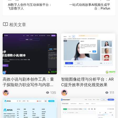
AI数字人创作与互动体验平台：
一站式动画故事AI视频生成平
飞影数字人
台：Pixfun
相关文章
高效小说与剧本创作工具：量
智能图像处理与分析平台：AR
子探险助力职业写作与内容创
C提升效率并优化视觉效果
作
135
111