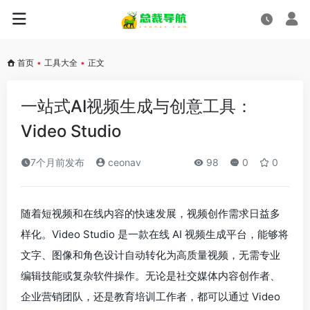
首页
•
工具大全
•
正文
一站式AI视频生成与创意工具：
Video Studio
7个月前发布
ceonav
98
0
0
随着短视频和在线内容的快速发展，视频创作需求日益多
样化。Video Studio 是一款在线 AI 视频生成平台，能够将
文字、图像和角色设计自动转化为高质量视频，无需专业
编辑技能或复杂软件操作。无论是社交媒体内容创作者、
企业营销团队，还是教育培训工作者，都可以通过 Video