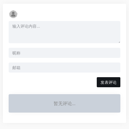
发表评论
暂无评论...