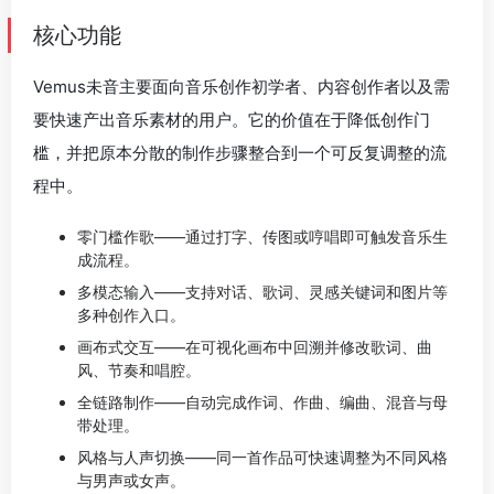
核心功能
Vemus未音主要面向音乐创作初学者、内容创作者以及需
要快速产出音乐素材的用户。它的价值在于降低创作门
槛，并把原本分散的制作步骤整合到一个可反复调整的流
程中。
零门槛作歌——通过打字、传图或哼唱即可触发音乐生
成流程。
多模态输入——支持对话、歌词、灵感关键词和图片等
多种创作入口。
画布式交互——在可视化画布中回溯并修改歌词、曲
风、节奏和唱腔。
全链路制作——自动完成作词、作曲、编曲、混音与母
带处理。
风格与人声切换——同一首作品可快速调整为不同风格
与男声或女声。