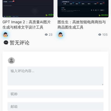
GPT Image 2：高质量AI图片
图生生：高效智能电商商拍与
生成与精准文字设计工具
商品图生成工具
23
105
暂无评论