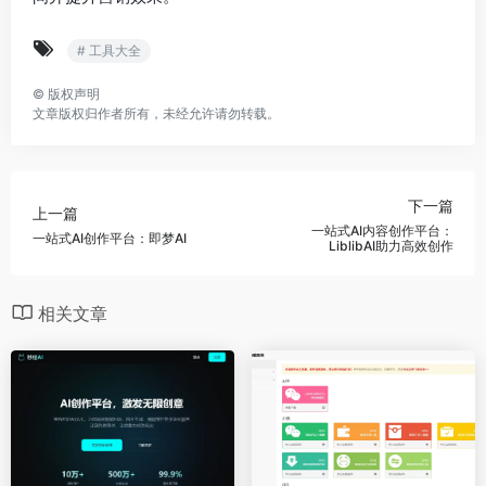
# 工具大全
©
版权声明
文章版权归作者所有，未经允许请勿转载。
下一篇
上一篇
一站式AI内容创作平台：
一站式AI创作平台：即梦AI
LiblibAI助力高效创作
相关文章