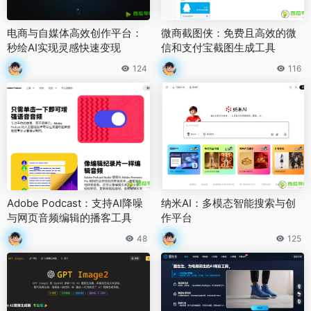
电商与自媒体高效创作平台：
微商截图侠：免费且高效的微
秒绘AI实现灵感快速变现
信和支付宝截图生成工具
124
116
Adobe Podcast：支持AI降噪
纳米AI：多模态智能搜索与创
与网页音频编辑的播客工具
作平台
48
125