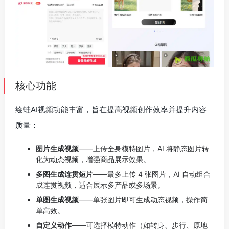
核心功能
绘蛙AI视频功能丰富，旨在提高视频创作效率并提升内容
质量：
图片生成视频
——上传全身模特图片，AI 将静态图片转
化为动态视频，增强商品展示效果。
多图生成连贯短片
——最多上传 4 张图片，AI 自动组合
成连贯视频，适合展示多产品或多场景。
单图生成视频
——单张图片即可生成动态视频，操作简
单高效。
自定义动作
——可选择模特动作（如转身、步行、原地