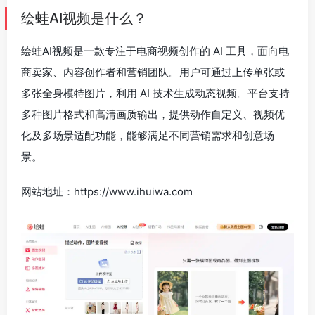
绘蛙AI视频是什么？
绘蛙AI视频是一款专注于电商视频创作的 AI 工具，面向电
商卖家、内容创作者和营销团队。用户可通过上传单张或
多张全身模特图片，利用 AI 技术生成动态视频。平台支持
多种图片格式和高清画质输出，提供动作自定义、视频优
化及多场景适配功能，能够满足不同营销需求和创意场
景。
网站地址：https://www.ihuiwa.com