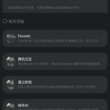
总裁导航致力于优质、实用的网络站点资源收集与分享！
相关导航
Flowith
Flowith 是一款以画布为核心界面的 AI 智能体工具，主打节点式、多线程的人机交互方式。它允许用户在同一画布中创建多个独立节点，每个节点都可以与 AI 进行单独交互，并在需要时彼此关联，从而形成发散又有结构的思考网络。
腾讯元宝
腾讯推出的一款 AI 助手，集成 DeepSeek 搜索引擎和智能推荐功能，旨在为用户提供跨平台的信息检索体验。它不仅可以快速搜索公众号和视频号内容，还支持在多端设备上同步使用，实现信息集中管理。
通义听悟
阿里云通义听悟是阿里云推出的音视频内容工作学习 AI 助手，聚焦音视频内容的记录、整理和分析。它依托大模型能力，帮助用户对会议录音、课程视频、访谈音频等进行自动转写、提炼要点与生成笔记，并支持对内容进行结构化整理与分析。
纳米AI
360公司推出的一款创新的多智能体 AI 平台，首创蜂群式智能协作机制，支持一句话生成专家级视频、报告和 PPT。平台集成 MCP 万能工具箱、DeepSeek、智脑、通义千问等十六家大模型，具备深度推理、个人知识库管理及多任务处理能力。