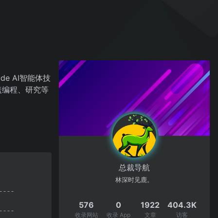
e AI智能体技
盖编程、研究等
总裁导航
林深时见鹿。
576
0
1922
404.3K
收录网站
收录 App
文章
访客