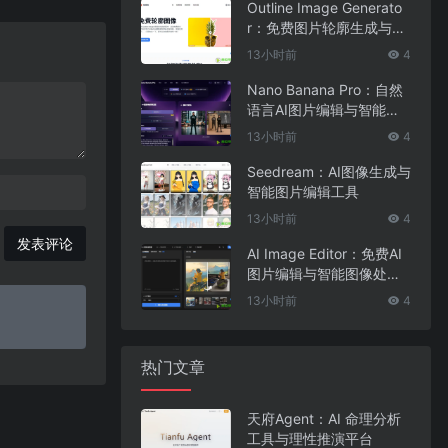
Outline Image Generato
r：免费图片轮廓生成与在
线图像编辑工具
13小时前
4
Nano Banana Pro：自然
语言AI图片编辑与智能图
像处理工具
13小时前
4
Seedream：AI图像生成与
智能图片编辑工具
13小时前
4
发表评论
AI Image Editor：免费AI
图片编辑与智能图像处理
工具
13小时前
4
热门文章
天府Agent：AI 命理分析
工具与理性推演平台