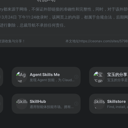
irectory都来源于网络，不保证外部链接的准确性和完整性，同时，对于该外
年3月24日 下午11:24收录时，该网页上的内容，都属于合规合法，后期
进行删除，总裁导航不承担任何责任。
资源收集与分享！
本文地址https://ceonav.com/sites/5
Agent Skills Me
宝玉的分享
发现 Agent 技能，为 Claude Code, Cursor, OpenCode, Codex CLI和 Gemini CLI浏览精选技能。每个技能都能让你的 AI 助手更高效地完成特定任务。人工精选，强调 “精而少”，适合不想自己筛太久的人。
SkillHub
Skillstore
通用智能体技能市场。拥有7000余项经AI评估的Claude技能及智能体技能，兼容Claude Code、Codex CLI、Gemini CLI与OpenCode。可在Playground中即刻试用技能，一键安装至所有智能体。采用以质量为核心的精选机制，并通过大模型进行五维度评估。