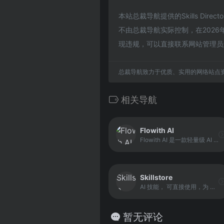
本站总裁导航提供的Skills D
不由总裁导航实际控制，在2026
现违规，可以直接联系网站管理员
总裁导航致力于优质、实用的网络站点
相关导航
Flowith AI
Flowith AI 是一款轻量级 AI 创作与生产力工具，面向需要快速生成内容、提升工作效率的用户。它提供多种 AI 辅助功能，帮助用户在写作、整理、规划等任务中更快完成输出，并将想法转化为可用成果。
Skillstore
AI 技能， 可直接使用，为 Claude、Codex 和 Claude Code 提供安全审计的技能。一键安装，质量已验证。中文友好，并强调技能做过安全审查，适合团队或合规敏感场景。
暂无评论