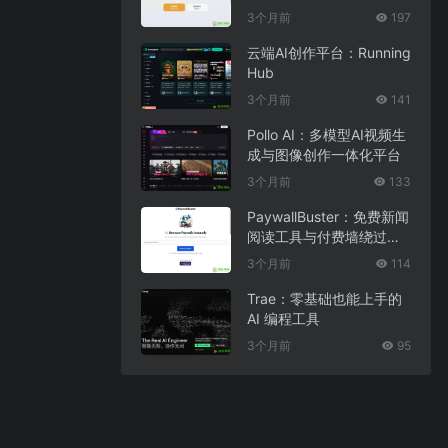
3个月前
197
云端AI创作平台：Running
Hub
3个月前
141
Pollo AI：多模型AI视频生
成与图像创作一体化平台
3个月前
133
PaywallBuster：免费新闻
阅读工具与付费墙绕过助
手
3个月前
114
Trae：零基础也能上手的
AI 编程工具
3个月前
95