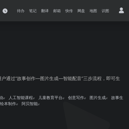
待办
笔记
翻译
邮箱
快传
网盘
地图
识图
用户通过“故事创作—图片生成—智能配音”三步流程，即可生
动
人工智能课程
儿童教育平台
创意写作
图片生成
故事生
绘本制作
阿贝智能