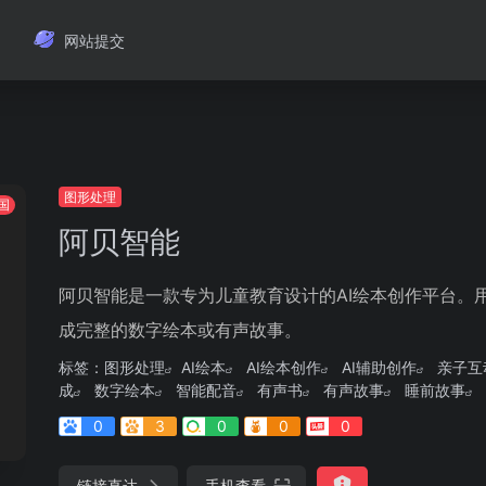
网站提交
图形处理
国
阿贝智能
阿贝智能是一款专为儿童教育设计的AI绘本创作平台。
成完整的数字绘本或有声故事。
标签：
图形处理
AI绘本
AI绘本创作
AI辅助创作
亲子互
成
数字绘本
智能配音
有声书
有声故事
睡前故事
0
3
0
0
0
链接直达
手机查看