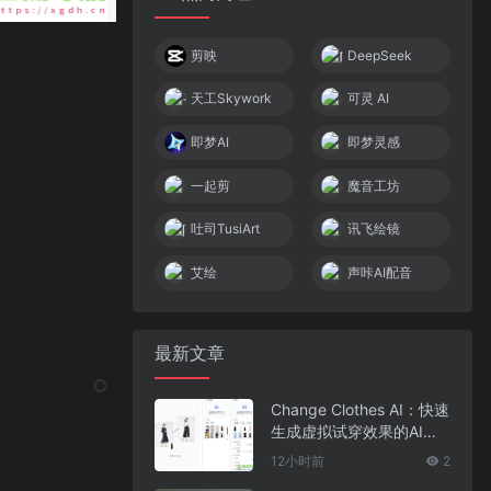
剪映
DeepSeek
天工Skywork
可灵 AI
即梦AI
即梦灵感
一起剪
魔音工坊
吐司TusiArt
讯飞绘镜
艾绘
声咔AI配音
最新文章
Change Clothes AI：快速
生成虚拟试穿效果的AI换
装工具
12小时前
2