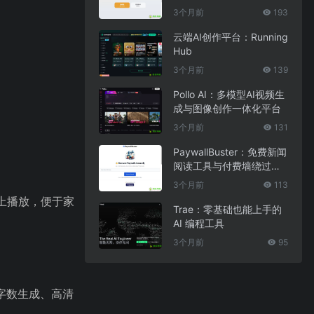
3个月前
193
云端AI创作平台：Running
Hub
3个月前
139
Pollo AI：多模型AI视频生
成与图像创作一体化平台
3个月前
131
PaywallBuster：免费新闻
阅读工具与付费墙绕过助
手
3个月前
113
上播放，便于家
Trae：零基础也能上手的
AI 编程工具
3个月前
95
字数生成、高清