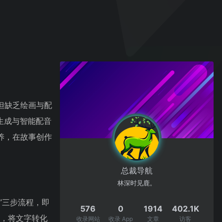
但缺乏绘画与配
生成与智能配音
养，在故事创作
总裁导航
林深时见鹿。
”三步流程，即
576
0
1914
402.1K
术，将文字转化
收录网站
收录 App
文章
访客