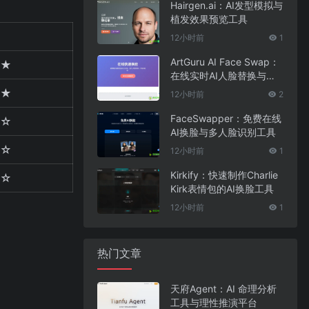
Hairgen.ai：AI发型模拟与
植发效果预览工具
12小时前
1
ArtGuru AI Face Swap：
★
在线实时AI人脸替换与照
片编辑工具
★
12小时前
2
FaceSwapper：免费在线
☆
AI换脸与多人脸识别工具
☆
12小时前
1
Kirkify：快速制作Charlie
☆
Kirk表情包的AI换脸工具
12小时前
1
热门文章
天府Agent：AI 命理分析
工具与理性推演平台