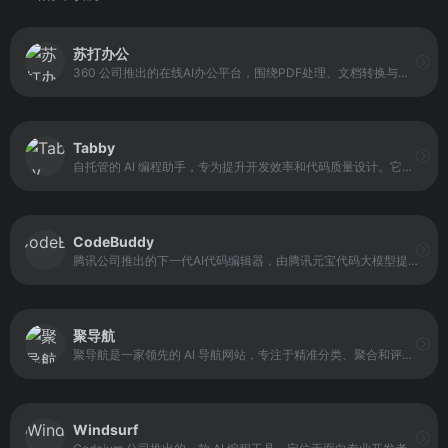
苏打办公
360 公司推出的在线AI办公平台，围绕PDF处理、文档转换与多媒体编辑等功能构建工具体系。平台支持PDF阅读、转换、合并拆分、图片识别文字、图片转PDF等常用办公功能，同时支持多人实时在线协作编辑文档。
Tabby
自托管的 AI 编程助手，专为提升开发效率和代码质量设计。它允许开发者将 AI 模型部署在本地服务器或私有网络中，通过第三方开源大模型（如 StarCoder、CodeLlama、DeepseekCoder）提供智能代码补全、建议和生成服务。
CodeBuddy
腾讯公司推出的下一代AI代码编辑器，由腾讯元宝代码大模型提供支持，可提供代码补全、错误诊断、技术问答和性能优化等服务。该编辑器支持主流编程语言，能将编码效率提升90%，并将代码错误率降低35%，适用于企业级应用开发和教学实践。
聚导航
聚导航是一家领先的 AI 导航网站，专注于精准分类、聚合和评测每日更新的全球 AI 工具、AI 网站、AI 模型与应用。平台覆盖多种 AI 领域，包括智能写作、AI 绘画、开发工具、ChatGPT 替代品等，帮助用户快速定位并直达目标工具。
Windsurf