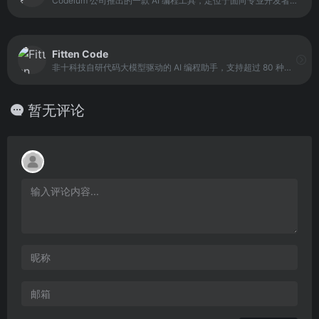
Codeium 公司推出的一款 AI 编程工具，定位于面向专业开发者的智能协作型编程助手。与传统代码补全工具不同，Windsurf 采用 AI Flow 范式，能够在开发过程中持续维护上下文状态，理解项目结构、文件依赖和当前任务目标。
Fitten Code
非十科技自研代码大模型驱动的 AI 编程助手，支持超过 80 种编程语言，能够在开发过程中提供智能代码补全、生成注释、代码编辑和解释等全方位支持。Fitten Code 针对个人用户完全免费，并可通过 Visual Studio Code 或 JetBrains 系列 IDE 使用，为开发者提供便捷、高效的编程体验。
暂无评论