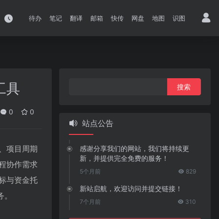
待办
笔记
翻译
邮箱
快传
网盘
地图
识图
搜
工具
索：
0
0
站点公告
、项目周期
感谢分享我们的网站，我们将持续更
新，并提供完全免费的服务！
程协作需求
5个月前
829
标与资金托
新站启航，欢迎访问并提交链接！
务。
7个月前
310