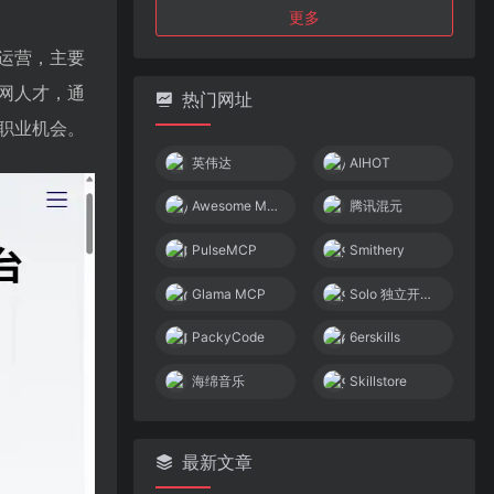
更多
运营，主要
网人才，通
热门网址
职业机会。
英伟达
AIHOT
Awesome MCP Servers
腾讯混元
PulseMCP
Smithery
Glama MCP
Solo 独立开发者社区
PackyCode
6erskills
海绵音乐
Skillstore
最新文章