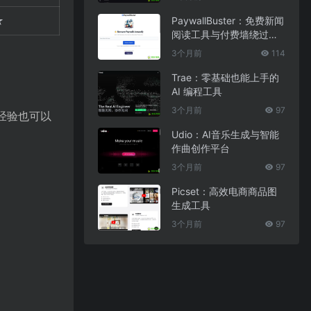
☆
PaywallBuster：免费新闻
阅读工具与付费墙绕过助
手
3个月前
114
Trae：零基础也能上手的
AI 编程工具
3个月前
97
经验也可以
Udio：AI音乐生成与智能
作曲创作平台
3个月前
97
Picset：高效电商商品图
生成工具
3个月前
97