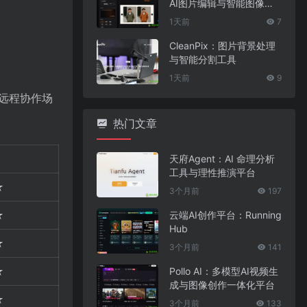
AI图片编辑与智能图像处
理工具
1天前
7
CleanPix：图片背景处理
与智能分割工具
1天前
9
远程协作场
热门文章
天府Agent：AI 命理分析
工具与理性推演平台
★
3个月前
197
★
云端AI创作平台：Running
Hub
★
3个月前
141
★
Pollo AI：多模型AI视频生
成与图像创作一体化平台
☆
3个月前
133