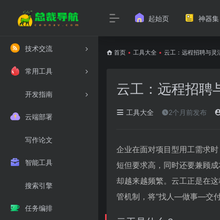
起始页
神器集
技术交流
首页
•
工具大全
•
云工：远程招聘与灵
常用工具
云工：远程招聘
开发指南
工具大全
2个月前发布
云端部署
写作论文
企业在面对项目型用工需求时
智能工具
短但要求高，同时还要兼顾成
却越来越频繁。云工正是在这
搜索引擎
管机制，将“找人—做事—交
任务编排