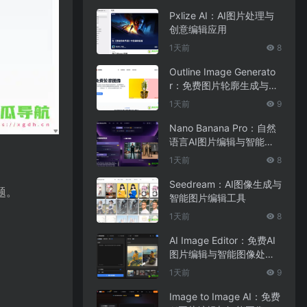
Pxlize AI：AI图片处理与
创意编辑应用
1天前
8
Outline Image Generato
r：免费图片轮廓生成与在
线图像编辑工具
1天前
9
Nano Banana Pro：自然
语言AI图片编辑与智能图
像处理工具
1天前
8
Seedream：AI图像生成与
题。
智能图片编辑工具
1天前
8
AI Image Editor：免费AI
图片编辑与智能图像处理
工具
1天前
9
Image to Image AI：免费