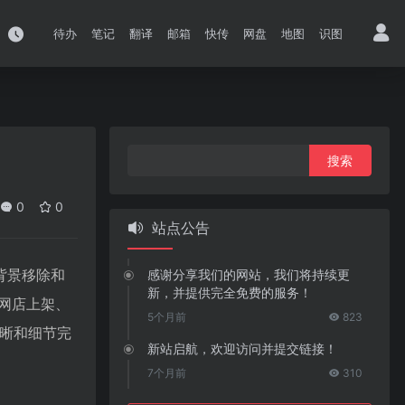
待办
笔记
翻译
邮箱
快传
网盘
地图
识图
搜
索：
0
0
站点公告
品背景移除和
感谢分享我们的网站，我们将持续更
新，并提供完全免费的服务！
网店上架、
5个月前
823
清晰和细节完
新站启航，欢迎访问并提交链接！
7个月前
310