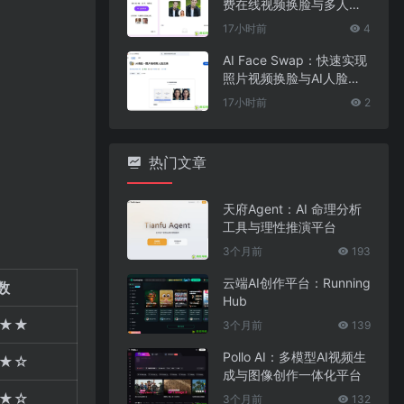
费在线视频换脸与多人脸
替换工具
17小时前
4
AI Face Swap：快速实现
照片视频换脸与AI人脸替
换工具
17小时前
2
热门文章
天府Agent：AI 命理分析
工具与理性推演平台
3个月前
193
云端AI创作平台：Running
数
Hub
★★
3个月前
139
Pollo AI：多模型AI视频生
★☆
成与图像创作一体化平台
★☆
3个月前
132