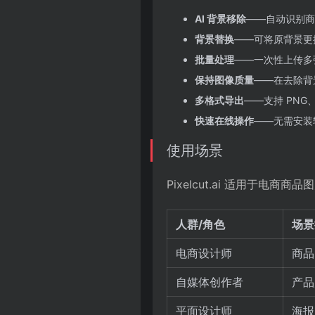
AI 背景移除
——自动识别商
背景替换
——可将原背景更
批量处理
——一次性上传多
保持图像质量
——在去除背
多格式导出
——支持 PNG
快速在线操作
——无需安装
使用场景
Pixelcut.ai 适用于
人群/角色
场景
电商设计师
商品
自媒体创作者
产品
平面设计师
海报