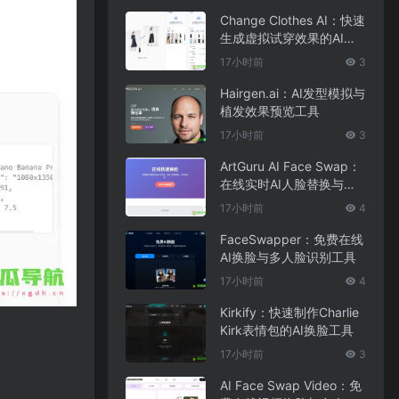
Change Clothes AI：快速
生成虚拟试穿效果的AI换
装工具
17小时前
3
Hairgen.ai：AI发型模拟与
植发效果预览工具
17小时前
3
ArtGuru AI Face Swap：
在线实时AI人脸替换与照
片编辑工具
17小时前
4
FaceSwapper：免费在线
AI换脸与多人脸识别工具
17小时前
4
Kirkify：快速制作Charlie
Kirk表情包的AI换脸工具
17小时前
3
AI Face Swap Video：免