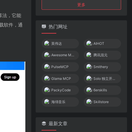
更多
能算法，它能
载软件，通
热门网址
英伟达
AIHOT
Awesome MCP Servers
腾讯混元
PulseMCP
Smithery
Glama MCP
Solo 独立开发者社区
PackyCode
6erskills
海绵音乐
Skillstore
最新文章