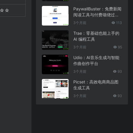
PaywallBuster：免费新闻
☆☆
阅读工具与付费墙绕过助
手
3个月前
113
Trae：零基础也能上手的
AI 编程工具
3个月前
95
Udio：AI音乐生成与智能
作曲创作平台
3个月前
93
Picset：高效电商商品图
生成工具
3个月前
93