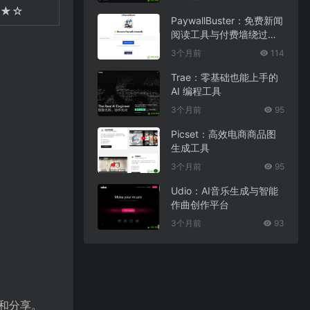
★☆
PaywallBuster：免费新闻
阅读工具与付费墙绕过助
手
3个月前
114
Trae：零基础也能上手的
AI 编程工具
3个月前
95
Picset：高效电商商品图
生成工具
3个月前
95
Udio：AI音乐生成与智能
作曲创作平台
3个月前
93
和分享。