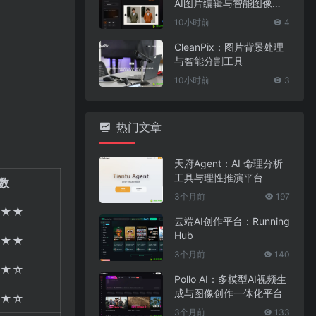
AI图片编辑与智能图像处
理工具
10小时前
4
CleanPix：图片背景处理
与智能分割工具
10小时前
3
热门文章
天府Agent：AI 命理分析
工具与理性推演平台
数
3个月前
197
★★
云端AI创作平台：Running
Hub
★★
3个月前
140
★☆
Pollo AI：多模型AI视频生
成与图像创作一体化平台
★☆
3个月前
133