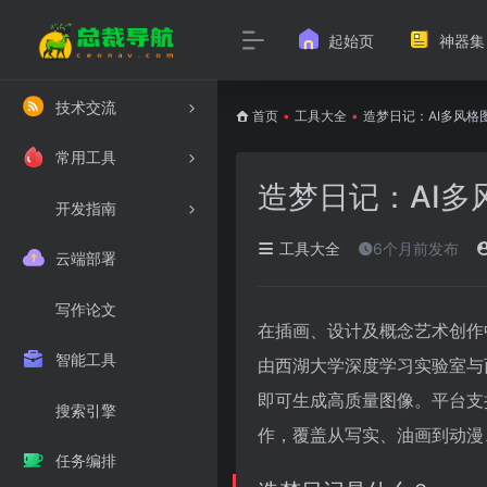
起始页
神器集
技术交流
首页
•
工具大全
•
造梦日记：AI多风格
常用工具
造梦日记：AI多
开发指南
工具大全
6个月前发布
云端部署
写作论文
在插画、设计及概念艺术创作
智能工具
由西湖大学深度学习实验室与
即可生成高质量图像。平台支
搜索引擎
作，覆盖从写实、油画到动漫
任务编排