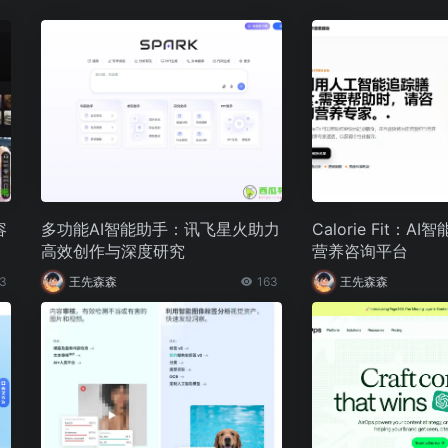
容
多功能AI智能助手：讯飞星火助力
Calorie Fit：
高效创作与深度研究
营养咨询平台
3
王先森森
163
王先森森