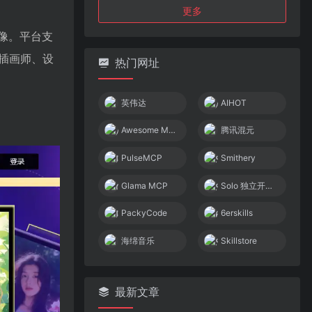
更多
像。平台支
插画师、设
热门网址
英伟达
AIHOT
Awesome MCP Servers
腾讯混元
PulseMCP
Smithery
Glama MCP
Solo 独立开发者社区
PackyCode
6erskills
海绵音乐
Skillstore
最新文章