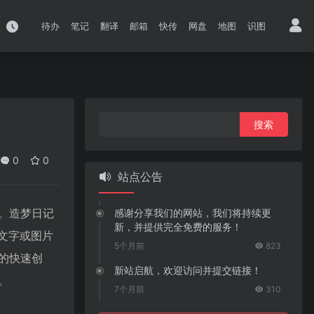
待办
笔记
翻译
邮箱
快传
网盘
地图
识图
搜
索：
0
0
站点公告
。造梦日记
感谢分享我们的网站，我们将持续更
新，并提供完全免费的服务！
文字或图片
5个月前
823
的快速创
新站启航，欢迎访问并提交链接！
。
7个月前
310