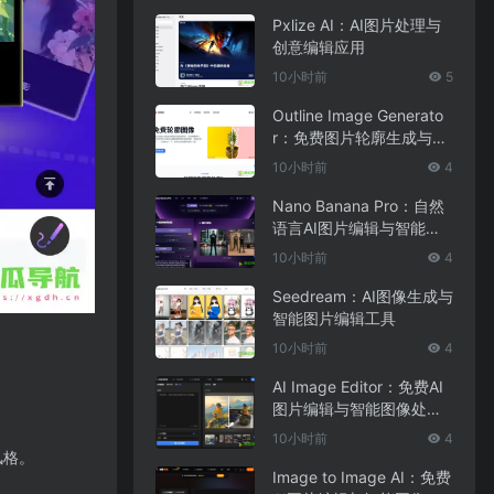
Pxlize AI：AI图片处理与
创意编辑应用
10小时前
5
Outline Image Generato
r：免费图片轮廓生成与在
线图像编辑工具
10小时前
4
Nano Banana Pro：自然
语言AI图片编辑与智能图
像处理工具
10小时前
4
Seedream：AI图像生成与
智能图片编辑工具
10小时前
4
AI Image Editor：免费AI
图片编辑与智能图像处理
工具
10小时前
4
风格。
Image to Image AI：免费
。