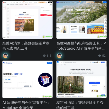
绘蛙AI消除：高效去除图片多
高效AI商拍与电商摄影工具：P
余元素的AI工具
hotoStudio AI全面评测与使用
指南
113
52
AI 法律研究与合同审查平台：
稿定AI消除：智能去除图片杂
MetaLaw 全面介绍
物的AI工具