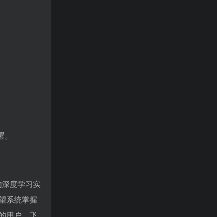
署。
的深度学习实
望系统掌握
的用户，飞