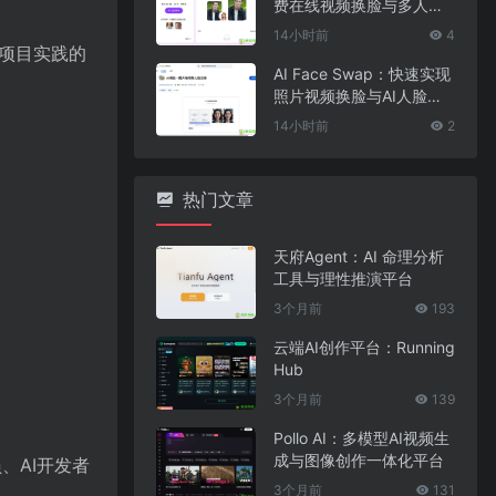
费在线视频换脸与多人脸
替换工具
14小时前
4
行项目实践的
AI Face Swap：快速实现
照片视频换脸与AI人脸替
换工具
14小时前
2
热门文章
天府Agent：AI 命理分析
工具与理性推演平台
3个月前
193
云端AI创作平台：Running
Hub
3个月前
139
Pollo AI：多模型AI视频生
成与图像创作一体化平台
、AI开发者
3个月前
131