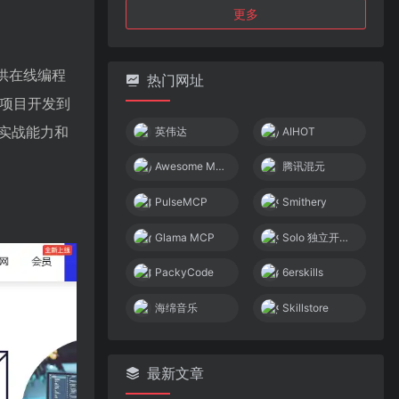
更多
提供在线编程
热门网址
、项目开发到
实战能力和
英伟达
AIHOT
Awesome MCP Servers
腾讯混元
PulseMCP
Smithery
Glama MCP
Solo 独立开发者社区
PackyCode
6erskills
海绵音乐
Skillstore
最新文章