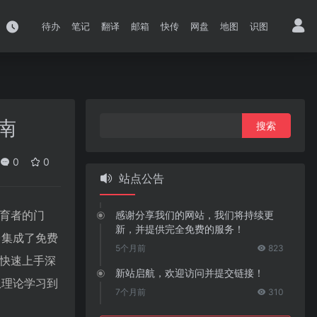
待办
笔记
翻译
邮箱
快传
网盘
地图
识图
搜
南
索：
0
0
站点公告
教育者的门
感谢分享我们的网站，我们将持续更
新，并提供完全免费的服务！
台集成了免费
5个月前
823
户快速上手深
新站启航，欢迎访问并提交链接！
从理论学习到
7个月前
310