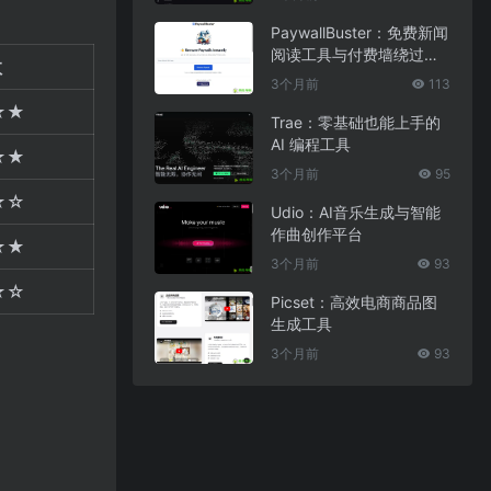
PaywallBuster：免费新闻
阅读工具与付费墙绕过助
数
手
3个月前
113
★★
Trae：零基础也能上手的
AI 编程工具
★★
3个月前
95
★☆
Udio：AI音乐生成与智能
作曲创作平台
★★
3个月前
93
★☆
Picset：高效电商商品图
生成工具
3个月前
93