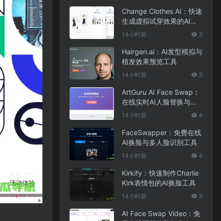
Change Clothes AI：快速
生成虚拟试穿效果的AI换
装工具
14小时前
3
Hairgen.ai：AI发型模拟与
植发效果预览工具
14小时前
3
ArtGuru AI Face Swap：
在线实时AI人脸替换与照
片编辑工具
14小时前
4
FaceSwapper：免费在线
AI换脸与多人脸识别工具
14小时前
4
Kirkify：快速制作Charlie
Kirk表情包的AI换脸工具
14小时前
3
AI Face Swap Video：免