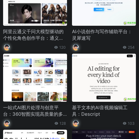
阿里云通义千问大模型驱动的
AI小说创作与写作辅助平台：
个性化角色创作平台：通义星
灵犀速写
尘
120
254
一站式AI图片处理与创意平
基于文本的AI音视频编辑工
台：360智图实现高质量的多
具：Descript
样需求
128
103