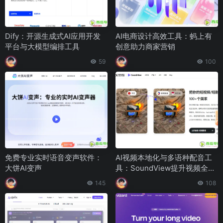
Dify：开源生成式AI应用开发
AI电商设计高效工具：蚂上有
平台与大模型编排工具
创意助力商家营销
59
100
免费专业实时语音变声软件：
AI视频本地化与多语种配音工
大饼AI变声
具：SoundView提升视频全球
化效率
145
108