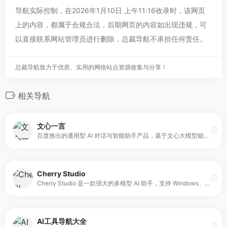
导航实际控制，在2026年1月10日 上午11:16收录时，该网页
上的内容，都属于合规合法，后期网页的内容如出现违规，可
以直接联系网站管理员进行删除，总裁导航不承担任何责任。
总裁导航致力于优质、实用的网络站点资源收集与分享！
相关导航
文心一言
百度推出的通用型 AI 对话与智能助手产品，基于文心大模型能力构建。它既可以作为智能伙伴进行日常聊天、回答问题、画图识图，也可以作为 AI 助手，在写作、文案创作、文档阅读、智能翻译等任务中为用户提供实用支持，帮助更高效地完成工作和学习相关事项。
Cherry Studio
Cherry Studio 是一款强大的多模型 AI 助手，支持 Windows、macOS、Linux 等主流桌面平台。它集成了 300+ AI 模型，包括 OpenAI、Claude、Gemini、DeepSeek 等，提供 AI 对话、知识库、AI 绘图、翻译等功能，并以免费开源的方式向用户开放。
AI工具导航大全