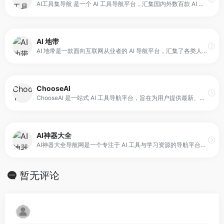
AI工具集导航 是一个 AI 工具导航平台，汇集国内外数百款 AI 工具，并按功能类别进行整理与分类。平台的核心目标是帮助用户在繁杂的 AI 工具生态中快速定位所需工具，并通过“工具集合大全”的方式提供一站式入口。
AI 地带
AI 地带是一款面向互联网从业者的 AI 导航平台，汇集了各类人工智能工具与资源入口。它通过分类与整理，为用户提供便捷的工具查找路径，帮助不同岗位的互联网人快速定位所需工具。平台旨在降低 AI 工具使用门槛，让更多人能在工作中更高效地应用 AI 技术。
ChooseAI
ChooseAI 是一站式 AI 工具导航平台，旨在为用户提供最新、最全的 AI 工具资讯与资源入口。平台通过精选收录与分类整理，覆盖国内外千余款 AI 应用，帮助用户在写作、绘画、办公、聊天、视频、开发、变现等领域快速找到合适工具。
AI神器大全
AI神器大全导航网是一个专注于 AI 工具与学习资源的导航平台，收录国内外 5000+ 优质 AI 工具，并按用途分类展示。平台覆盖 AI 对话聊天、绘画设计、视频制作、写作办公、编程开发等多种工具类型，同时提供 AI 资讯、教程与技巧内容，帮助用户在使用工具的过程中获得学习支持。
暂无评论