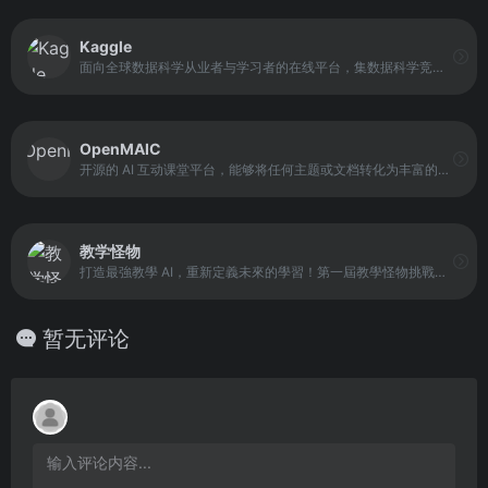
Kaggle
面向全球数据科学从业者与学习者的在线平台，集数据科学竞赛、公开数据集、代码分享和学习社区于一体。平台通过标准化的竞赛机制和真实数据场景，引导用户完成从数据处理、特征工程到模型训练和评估的完整流程。
OpenMAIC
开源的 AI 互动课堂平台，能够将任何主题或文档转化为丰富的互动学习体验。基于多智能体协作引擎，它可以自动生成演示幻灯片、测验、交互式模拟实验和项目制学习活动——由 AI 教师和 AI 同学进行语音讲解、白板绘图，并与你展开实时讨论。
教学怪物
打造最強教學 AI，重新定義未來的學習！第一屆教學怪物挑戰賽強勢登場，歡迎參加對教學 AI 的評估，協助 AI 做得更好，也邀請各路 AI 工作者開發自己的教學 AI，一起共襄盛舉！
暂无评论