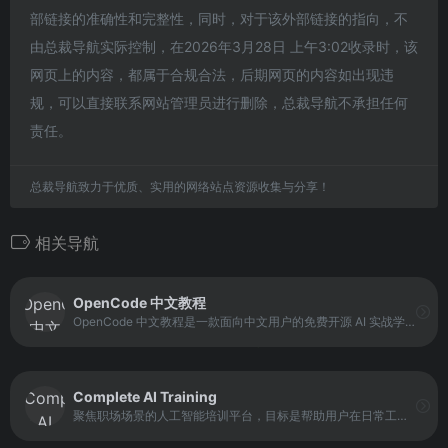
部链接的准确性和完整性，同时，对于该外部链接的指向，不
由总裁导航实际控制，在2026年3月28日 上午3:02收录时，该
网页上的内容，都属于合规合法，后期网页的内容如出现违
规，可以直接联系网站管理员进行删除，总裁导航不承担任何
责任。
总裁导航致力于优质、实用的网络站点资源收集与分享！
相关导航
OpenCode 中文教程
OpenCode 中文教程是一款面向中文用户的免费开源 AI 实战学习平台，核心定位是帮助用户理解并高效使用 AI 编程助手完成真实工作任务。它以 OpenCode 项目为基础，结合系统化教程、实战案例和源码解读，覆盖从基础对话、代码理解到复杂项目协作的完整流程。
Complete AI Training
聚焦职场场景的人工智能培训平台，目标是帮助用户在日常工作中自信使用AI工具。平台覆盖超过 240 种职业角色，提供视频课程、定制 GPT、提示词模板与AI工具库等内容资源。