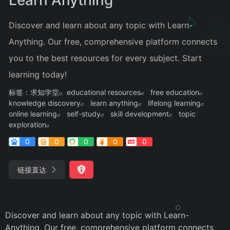
Discover and learn about any topic with Learn-
Anything. Our free, comprehensive platform connects
you to the best resources for every subject. Start
learning today!
标签：
求知学堂
educational resources
free education
knowledge discovery
learn anything
lifelong learning
online learning
self-study
skill development
topic
exploration
0
0
0
0
0
链接直达
Discover and learn about any topic with Learn-
Anything. Our free, comprehensive platform connects