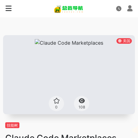
美国
0
108
技能树
Claude Code Marketplaces