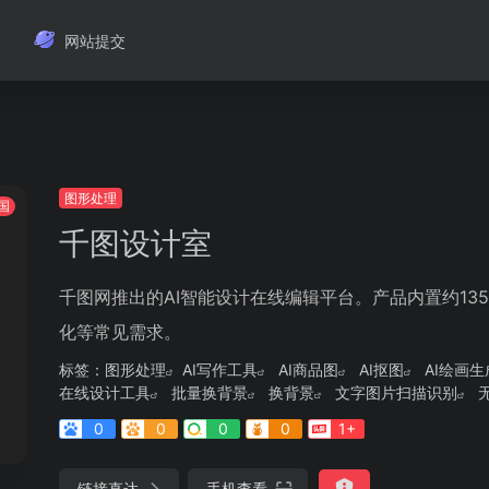
网站提交
图形处理
国
千图设计室
千图网推出的AI智能设计在线编辑平台。产品内置约13
化等常见需求。
标签：
图形处理
AI写作工具
AI商品图
AI抠图
AI绘画生
在线设计工具
批量换背景
换背景
文字图片扫描识别
0
0
0
0
1+
链接直达
手机查看