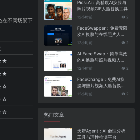
Picsi.Ai：高精度AI换脸与
照片视频GIF人脸替换工具
12小时前
2
色在不同场景下
FaceSwapper：免费无限
次AI换脸与在线照片人脸
替换工具
12小时前
2
数
AI Face Swap：简单高效
的AI换脸与照片视频人脸
★★
替换工具
12小时前
2
★★
FaceChange：免费AI换
脸与照片视频人脸替换工
★☆
具
12小时前
2
★☆
☆☆
热门文章
天府Agent：AI 命理分析
工具与理性推演平台