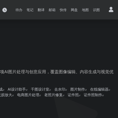
待办
笔记
翻译
邮箱
快传
网盘
地图
识图
5项AI图片处理与创意应用，覆盖图像编辑、内容生成与视觉优
成
AI设计助手
千图设计室
去水印
图片制作
在线编辑器
无损放大
电商图片处理
老照片修复
证件照
证件照制作