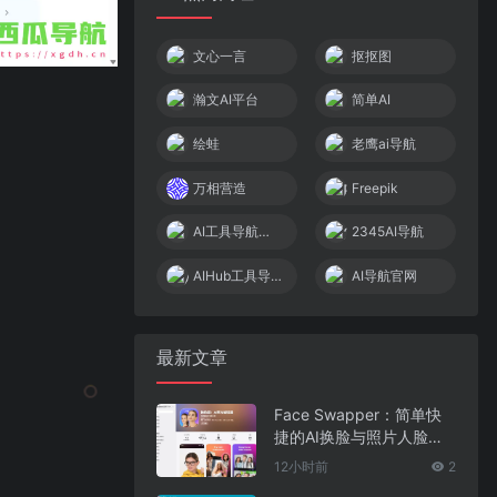
文心一言
抠抠图
瀚文AI平台
简单AI
绘蛙
老鹰ai导航
万相营造
Freepik
AI工具导航大全
2345AI导航
AIHub工具导航
AI导航官网
最新文章
Face Swapper：简单快
捷的AI换脸与照片人脸编
辑应用
12小时前
2