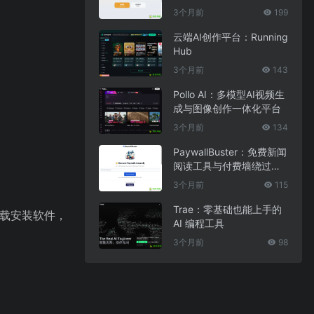
3个月前
199
云端AI创作平台：Running
Hub
3个月前
143
Pollo AI：多模型AI视频生
成与图像创作一体化平台
3个月前
134
PaywallBuster：免费新闻
阅读工具与付费墙绕过助
手
3个月前
115
Trae：零基础也能上手的
下载安装软件，
AI 编程工具
3个月前
98