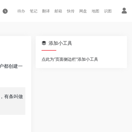
待办
笔记
翻译
邮箱
快传
网盘
地图
识图
添加小工具
点此为“页面侧边栏”添加小工具
户都创建一
，有条叫做