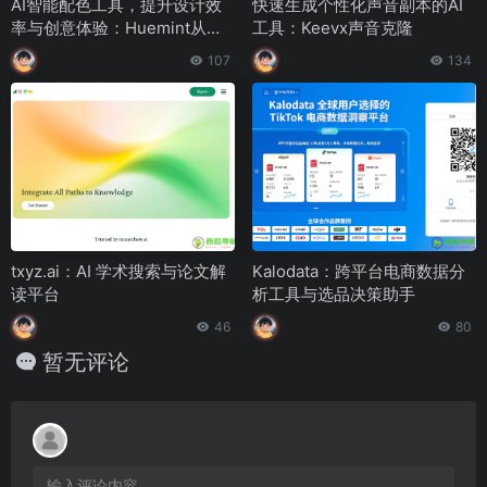
AI智能配色工具，提升设计效
快速生成个性化声音副本的AI
率与创意体验：Huemint从灵
工具：Keevx声音克隆
感到落地的配色流程
107
134
txyz.ai：AI 学术搜索与论文解
Kalodata：跨平台电商数据分
读平台
析工具与选品决策助手
46
80
暂无评论