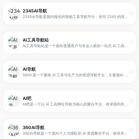
2345AI导航
2345Ai导航是国内领先的智能工具导航平台，依托 2345 的技术积累，精准聚合全网 AI 资源。平台覆盖 30+ 垂类工具，包括 AI 写作、PPT 设计、视频生成、代码编程助手、智能绘图抠图等，提供清晰的分类入口与一键直达功能。
AI工具导航站
AI工具导航站是一个面向普通用户与专业人群的一站式 AI 工具导航平台，收录并整理了 1000+ 免费 AI 工具入口，并按场景与用途分类展示。平台覆盖写作、编程、绘画、论文、视频、办公、学习、生成、agent 等多种工具类型，并提供每日更新的热门工具列表，帮助用户快速找到适合的工具入口。
AI导航
AIDH 是一个聚焦 AI 工具与生产力的资源导航平台，主要面向 AI 绘画、AI 聊天、AI提示词、AI办公、AIGC 等领域的网站收录与整理。平台通过分类与标签结构，帮助用户快速定位所需工具，并提供智能推荐、站内搜索与账号收藏云同步等功能，支持用户建立个人工具库与使用习惯。
AI吧
AI吧是一个以 AI 工具网址导航为核心的聚合平台，收录国内外数百个 AI 相关网站入口，覆盖文字生成、图像生成、视频生成、编程工具等类别。平台还整合了一些常用在线工具，如公众号编辑器与开发者工具，方便用户在内容创作与开发流程中快速找到所需工具。
360AI导航
360AI导航是一个面向个人与团队的 AI 资源聚合平台，收录并整理了 AI 工具网站、教程、资源、资讯、开源项目等内容。平台涵盖 AI 绘画、AI游戏、AI视频、AI写作、AI剪辑、AI动画、AI3D、AI营销等多种类别，并提供 AI 趣站、AI 开放平台、AI 资讯、有趣网站、开源项目、AI 学习平台等分类入口。