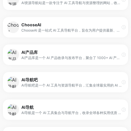
AI资源导航站是一款专注于 AI 工具导航与资源整理的网站，收录 2000+ 免费 AI 应用，覆盖写作、绘画、编程、办公等 20 大类。平台以每日人工实测更新为特色，用户无需注册即可直接访问工具官网，支持快速定位和一键直达。
ChooseAI
ChooseAI 是一站式 AI 工具导航平台，旨在为用户提供最新、最全的 AI 工具资讯与资源入口。平台通过精选收录与分类整理，覆盖国内外千余款 AI 应用，帮助用户在写作、绘画、办公、聊天、视频、开发、变现等领域快速找到合适工具。
AI产品库
AI产品库是一个 AI 产品收录与发布平台，聚合了 1000+ AI 产品，覆盖 AI 对话、AI文案写作、AI绘画、AI图像生成、AI视频生成、AI办公、AI编程开发、AI创意设计、AI音频工具、AIGC 工具等多个领域。平台同时支持用户发布自己的产品信息，让更多人了解并使用。
AI导航吧
AI导航吧是一个 AI 工具与资源导航平台，汇集全球最实用的 AI 工具，覆盖 AI 办公、AI 写作、AI 绘画等领域。平台的核心目标是帮助用户快速找到合适的工具，提高工作与创作效率。
AI导航
AI导航是一个 AI 工具集合与导航平台，收录全球各种实用优质 AI 工具，覆盖 AI 写作、AI 绘画、AI 视频、AI 办公、AI 数字人、AI 设计、AI 语音、AI 音乐、AI 论文、AI 简历、AI 智能体、文本转语音等多个领域。平台旨在帮助用户快速找到需要的 AI 工具，并提供免费入口与分类检索。