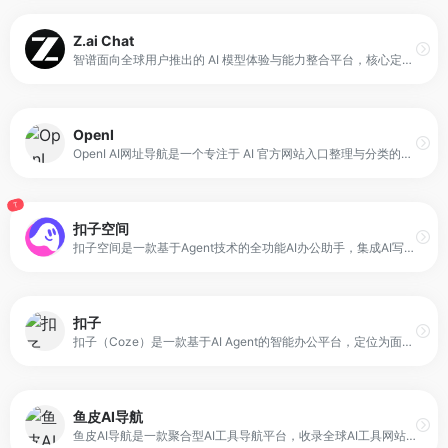
Z.ai Chat
智谱面向全球用户推出的 AI 模型体验与能力整合平台，核心定位是 多模型统一体验与应用开发入口。平台集成了包括 GLM-4.7、GLM-4.6V 在内的多种先进模型，重点提升自然语言理解、生成与多语言处理能力。
OpenI
OpenI AI网址导航是一个专注于 AI 官方网站入口整理与分类的导航型网站，主要为用户提供可信、直达的 AI 工具访问路径。平台收录了包括 OpenAI、ChatGPT、Midjourney、文心一言在内的多类 AI 产品官网入口，并按功能方向进行清晰划分，方便用户快速定位。
T
扣子空间
扣子空间是一款基于Agent技术的全功能AI办公助手，集成AI写作、AI PPT生成、AI表格处理、AI设计、AI播客、AI生图与AI视频等功能。它面向企业与个人办公用户，旨在通过自动化能力帮助用户完成多场景办公任务，提高工作效率与内容产出速度。
扣子
扣子（Coze）是一款基于AI Agent的智能办公平台，定位为面向个人与企业的“一体化生产力工具”。它将AI写作、PPT生成、网页开发、AI设计等功能整合在同一个平台中，旨在为用户提供高效、安全、便捷的智能办公体验。
鱼皮AI导航
鱼皮AI导航是一款聚合型AI工具导航平台，收录全球AI工具网站与应用，覆盖AIGC写作、AI绘画设计、AI视频音频、AI编程开发、AI对话聊天等领域。平台还提供AI提示词、学习课程、项目教程、最新AI资讯与专业知识库，旨在为用户提供一站式的AI工具查找、学习与交流入口。