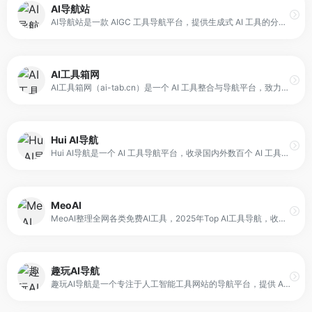
AI导航站
AI导航站是一款 AIGC 工具导航平台，提供生成式 AI 工具的分类与聚合入口，覆盖 AI 写作、AI 绘画、AI 设计、AI 办公、AI 客服、AI 营销、AI 语音生成、AI 视频生成等多个领域。平台的目标是帮助用户快速找到所需工具，提高工作效率。
AI工具箱网
AI工具箱网（ai-tab.cn）是一个 AI 工具整合与导航平台，致力于整合全球优质 AI 工具，覆盖 20+ 垂直场景，包括 AI 写作、图像生成、视频剪辑、编程开发、数据分析等，并提供精准分类导航与智能推荐服务，帮助用户快速找到合适的工具。
Hui AI导航
Hui AI导航是一个 AI 工具导航平台，收录国内外数百个 AI 工具，旨在帮助用户快速找到并使用适合的 AI 工具，实现创作效率提升与任务自动化。平台通过分类整理与入口聚合，让用户在一个入口就能发现多种 AI 工具。
MeoAI
MeoAI整理全网各类免费AI工具，2025年Top AI工具导航，收录国内外17000多个AI工具，包括AI办公、AI图像、AI视频、AI音频、AI绘画、AI写作、AI聊天、AI编程、AI商务等AI工具大全，以及AI学习网站、框架和模型！每日添加最新AI工具，紧跟OpenAI等AI技术前沿，AI最新技术趋势分享。
趣玩AI导航
趣玩AI导航是一个专注于人工智能工具网站的导航平台，提供 AI 工具网站的整理与推荐服务。平台以“最新、全面”为目标，收录并分类展示各类 AI 工具网站入口，帮助用户快速找到适用的工具。它面向希望提升工作效率、学习 AI 技术或探索 AI 应用的用户，提供一个更便捷的信息入口。