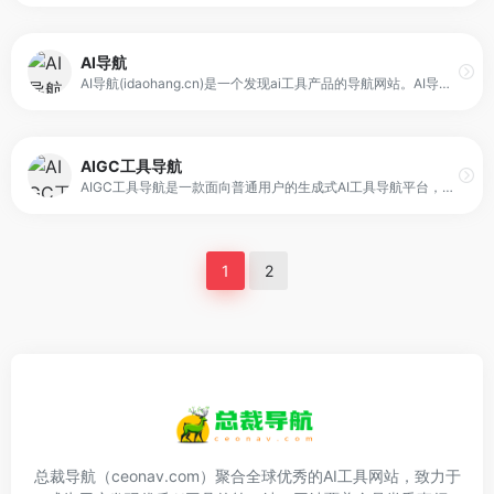
AI导航
AI导航(idaohang.cn)是一个发现ai工具产品的导航网站。AI导航网提供国内外最新热门的ai工具资讯报道以及ai工具介绍，宗旨是：发现好AI工具！前沿AI产品的导航网站，提供丰富、多样化的AI产品信息和服务，为用户带来更便捷、高效、科技感的生活体验。为用户提供全面的AI产品信息，让用户快速、便捷地了解和使用各种AI工具产品。
AIGC工具导航
AIGC工具导航是一款面向普通用户的生成式AI工具导航平台，旨在汇聚全网AI工具并按功能进行系统化分类。它覆盖AI写作、AI绘画、AI视频、AI办公、AI数字人、AI设计、AI语音、AI音乐、AI论文、AI简历、AI智能体、文本转语音等多种类型，提供一站式入口，让用户在一个页面内就能浏览、筛选并找到需要的工具。
1
2
总裁导航（ceonav.com）聚合全球优秀的AI工具网站，致力于