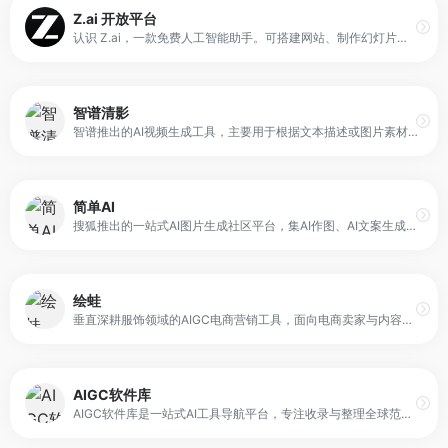
Z.ai 开放平台
认识 Z.ai，一款免费人工智能助手。可搭建网站、制作幻灯片、分析数据，并即时解答各类问题。依托GLM-5大模型，运行高效、智能且稳定可靠。
智谱清影
智谱推出的AI视频生成工具，主要用于根据文本描述或图片素材自动生成动态视频内容。平台基于智谱自研的CogVideoX模型构建，通过深度学习算法理解用户输入的语义信息，并生成对应的视频画面。
简单AI
搜狐推出的一站式AI图片生成社区平台，集AI作图、AI文案生成、AI图片处理与创作社区于一体。用户通过文字输入即可生成多风格图像，同时支持图片生成图片、图像风格转换及个人写真生成。
绘蛙
垂直深耕服饰领域的AIGC电商营销工具，面向电商卖家与内容创作者，提供AI商品图生成、模特换脸、图生视频及种草文案创作等能力。
AIGC软件库
AIGC软件库是一站式AI工具导航平台，专注收录与整理全球范围内的AIGC软件与人工智能应用。平台通过分类体系与标签结构对工具进行归档，并提供基础介绍与功能说明，便于用户查找与对比。