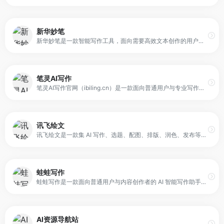
新华妙笔
新华妙笔是一款智能写作工具，面向需要高效文本创作的用户提供写作辅助与内容生成服务。通过 AI 技术帮助用户快速完成文章、文案、报告等文本输出，并提供结构建议与表达优化。
笔灵AI写作
笔灵AI写作官网（ibiling.cn）是一款面向普通用户与专业写作者的 AI 写作助手与智能工具平台，定位于“提高写作效率”的在线服务。平台提供包括文章改写、论文辅助、商业计划书撰写在内的多种写作支持功能，覆盖学术写作与商业文案两类主流写作需求。
讯飞绘文
讯飞绘文是一款集 AI 写作、选题、配图、排版、润色、发布等功能于一体的智能创作平台，定位为内容创作流程一体化工具。它面向企业公众号、头条、新闻等场景，帮助用户在同一平台内完成从选题到发布的全流程操作。平台的核心目标是通过 AI 赋能创作环节，提高稿件产出速度与质量稳定性。
蛙蛙写作
蛙蛙写作是一款面向普通用户与内容创作者的 AI 智能写作助手，主打“快速生成文本与提升写作效率”。它通过 AI 模型辅助用户进行文章创作、文案生成与内容改写，适合需要快速产出文字内容的场景。平台的核心目标是让写作变得更简单，减少用户在构思与表达上的时间投入。
AI资源导航站