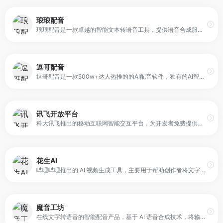
琅琅配音
琅琅配音是一款卓越的智能文本转语音工具，提供语音合成服务。拥有全网最受欢迎的1100+AI主播，支持中文、英语、德语、法语等80多种语言，以及高兴、悲伤、兴奋等10多种情感风格
逗哥配音
逗哥配音是一款500w+达人热推的的AI配音软件，独有的AI智能配音技术,更专业,更完美贴近真人配音。内置丰富的短视频创作工具，文案提取、人声分离等短视频必备功能，逗哥配音是你短视频创作不二的选择！
讯飞开放平台
科大讯飞推出的移动互联网智能交互平台，为开发者免费提供：涵盖语音能力增强型SDK，一站式人机智能语音交互解决方案，专业全面的移动应用分析；
花生AI
哔哩哔哩推出的 AI 视频生成工具，主要用于帮助创作者将文字或音频快速转换为视频内容。平台通过智能素材匹配与模板化视频制作，使用户能够在较短时间内生成完整的视频作品。
魔音工坊
在线文字转语音的智能配音产品，基于 AI 语音合成技术，将输入文本快速转换为自然流畅的语音内容。平台提供不同性别、不同口音的真人声音模型，用户无需录音设备或专业背景，即可完成视频、课件或广告素材的配音制作。