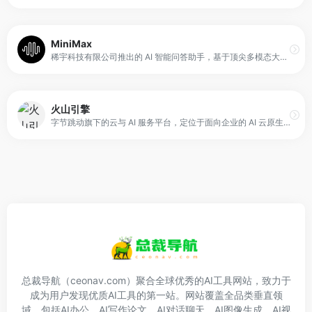
MiniMax
稀宇科技有限公司推出的 AI 智能问答助手，基于顶尖多模态大语言模型打造的智能AI伙伴，支持MCP多智能体协作，让AI团队为你高效解决复杂问题。10倍速获取信息，10倍速解决问题，无论你是学生、职场人士、自由工作者还是创作者，Agent都能随叫随到，一触即用。
火山引擎
字节跳动旗下的云与 AI 服务平台，定位于面向企业的 AI 云原生技术底座与应用服务提供方。平台以豆包大模型为核心，结合云原生架构，为企业提供从 Agent 开发、模型调用到应用部署的一站式能力支持，帮助企业将 AI 技术更高效地转化为实际业务能力。
总裁导航（ceonav.com）聚合全球优秀的AI工具网站，致力于
成为用户发现优质AI工具的第一站。网站覆盖全品类垂直领
域，包括AI办公、AI写作论文、AI对话聊天、AI图像生成、AI视