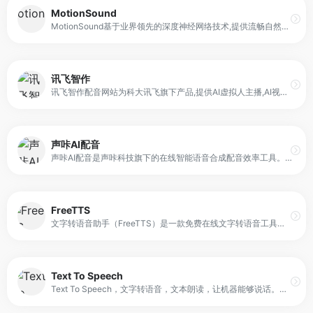
MotionSound
MotionSound基于业界领先的深度神经网络技术,提供流畅自然的语音合成服务,让人机沟通更自然,便捷，让配音创作、高效演讲触手可及。
讯飞智作
讯飞智作配音网站为科大讯飞旗下产品,提供AI虚拟人主播,AI视频制作,数字人配音合成,短视频配音等一站式配音服务。
声咔AI配音
声咔AI配音是声咔科技旗下的在线智能语音合成配音效率工具。平台拥有语音合成与声音克隆技术，通过文本转语音与声音复刻功能达到媲美真人配音相的高端配音效果。声咖配音圈这款AI智能配音工具不仅支持多情感语音的合成，而且配音速度非常快，价格也非常实惠。注册体验即可快速享受免费的试听专业的配音服务，不管您的文本是广告配音、短视频配音、解说配音还是专题配音都能够轻松搞定。
FreeTTS
文字转语音助手（FreeTTS）是一款免费在线文字转语音工具，支持多种发音人、语速、音调、音量设置，可导出高质量语音文件，适用于配音、朗读、视频解说等多种场景。无需安装，打开网页即可使用。
Text To Speech
Text To Speech，文字转语音，文本朗读，让机器能够说话。构建自然说话的应用和服务，从 147 种语言和变体中选择 456 种语音。借助高表现力和类似人类的神经语音，让你的方案生动起来。