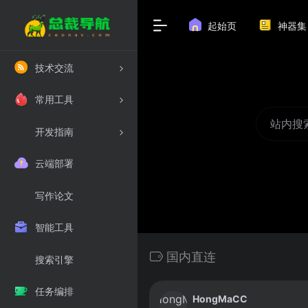
起始页
神器集
技术交流
常用工具
开发指南
云端部署
写作论文
智能工具
国内直连
搜索引擎
任务编排
HongMaCC