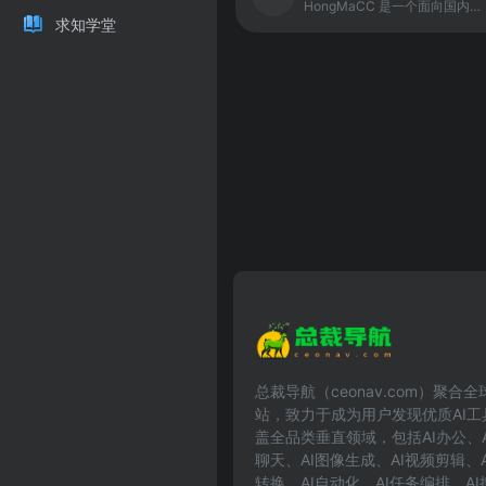
HongMaCC 是一个面向国内开发者的 AI API 中转服务平台，提供企业级稳定性和极速响应能力。平台聚合国内直连的 Claude Code、Codex、Gemini 等模型，通过分布式架构和智能路由优化，保障 99.9% 的可用性和毫秒级响应速度。
求知学堂
总裁导航（ceonav.com）聚合
站，致力于成为用户发现优质AI
盖全品类垂直领域，包括AI办公、A
聊天、AI图像生成、AI视频剪辑、
转换、AI自动化、AI任务编排、A