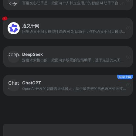
百度文心助手是一款面向个人和企业用户的智能 AI 助手平台，集文字创作、图片创作、AI 阅读、智能问答及智能体应用于一体。平台通过「灵感探索」功能深入剖析问题核心，帮助用户高效解决复杂任务，同时启发创意，提升学习与办公效率。
T
通义千问
阿里通义千问大模型打造的 AI 对话助手，依托通义千问大模型能力，提供问答、写作、代码、翻译、录音、PPT 创作、文档处理及音视频速读等多功能服务。
DeepSeek
深度求索推出的一款面向多场景的智能助手，基于先进的人工智能与自然语言处理技术开发。它支持文档上传、长文本对话以及多种任务处理，包括编程辅助、内容创作和信息整理。
科学上网
ChatGPT
OpenAI 开发的智能聊天机器人，基于最先进的自然语言处理技术。它能够理解和生成多种语言的文本信息，支持对话、问题解答、文本创作、知识查询等功能。