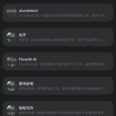
aiundetect
AI Undetect是一款面向文本创作与检测需求的工具，集合了AI检测消除、AI改写、重述以及反AI检测等功能。它的定位是帮助用户对AI生成文本进行处理，使其更贴近人工写作风格，减少被AI检测工具识别的风险。
知乎
知乎是一款以问答为核心的知识社区平台，用户可以在平台上提出问题、发布回答、分享经验与观点。平台内容覆盖生活、职场、科技、教育、文化等多个领域，形成一个以知识交流与经验分享为主的开放社区。用户可以通过关注话题、收藏回答与参与讨论来获取更精准的信息与观点。
Flowith AI
Flowith AI 是一款轻量级 AI 创作与生产力工具，面向需要快速生成内容、提升工作效率的用户。它提供多种 AI 辅助功能，帮助用户在写作、整理、规划等任务中更快完成输出，并将想法转化为可用成果。
新华妙笔
新华妙笔是一款智能写作工具，面向需要高效文本创作的用户提供写作辅助与内容生成服务。通过 AI 技术帮助用户快速完成文章、文案、报告等文本输出，并提供结构建议与表达优化。
蛙蛙写作
蛙蛙写作是一款面向普通用户与内容创作者的 AI 智能写作助手，主打“快速生成文本与提升写作效率”。它通过 AI 模型辅助用户进行文章创作、文案生成与内容改写，适合需要快速产出文字内容的场景。平台的核心目标是让写作变得更简单，减少用户在构思与表达上的时间投入。