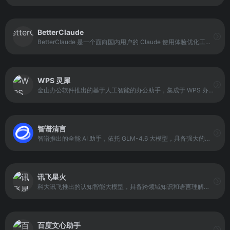
BetterClaude
BetterClaude 是一个面向国内用户的 Claude 使用体验优化工具，旨在提供更稳定、更顺畅的访问通道。它在国内已有的公益站点基础上，针对网络环境与线路限制等问题进行优化，以减少访问中断、提升加载速度与使用稳定性。
WPS 灵犀
金山办公软件推出的基于人工智能的办公助手，集成于 WPS 办公套件中。平台通过 DeepSeek-R1 等大语言模型，支持文档生成、文本优化、表格分析及数据处理功能。
智谱清言
智谱推出的全能 AI 助手，依托 GLM-4.6 大模型，具备强大的语言理解和多模态处理能力。平台支持精通对话、写作与编程，同时能够理解图像和文档内容，为用户提供智能答疑、创意激发及任务辅助服务。
讯飞星火
科大讯飞推出的认知智能大模型，具备跨领域知识和语言理解能力。平台支持自然语言交互，能够执行任务、回答问题、进行逻辑推理、数学题解答，以及代码理解与编写等操作。
百度文心助手