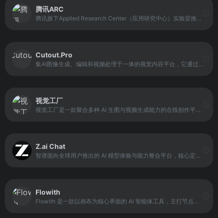
腾讯ARC
腾讯旗下Applied Research Center（应用研究中心）实验室推出的AI图像处理平台，专注于图像和视频的智能分析与优化。它利用深度学习算法对图像内容进行精细处理，支持人像修复、抠图、动漫增强、物体识别及多模态数据理解与生成。
Cutout.Pro
集AI图像生成、编辑和视频处理于一体的视觉内容平台，它通过先进的人工智能算法自动完成背景删除、图像修复、图像编辑及视频生成等操作，支持文本转语音和数字人内容制作，为广告创作者、电商设计师、内容运营者以及视觉设计师提供高效创作工具。
视觉工厂
视觉工厂是一款聚合多种 AI 生图与视频生成能力的在线创作平台。平台将 Nano Banana Pro 等生图模型，以及 Sora、Veo、Grok、通义万象等视频模型统一封装，通过简化操作界面，使非专业用户也能完成图像生成、视频制作与内容改写等任务。
Z.ai Chat
智谱面向全球用户推出的 AI 模型体验与能力整合平台，核心定位是 多模型统一体验与应用开发入口。平台集成了包括 GLM-4.7、GLM-4.6V 在内的多种先进模型，重点提升自然语言理解、生成与多语言处理能力。
Flowith
Flowith 是一款以画布为核心界面的 AI 智能体工具，主打节点式、多线程的人机交互方式。它允许用户在同一画布中创建多个独立节点，每个节点都可以与 AI 进行单独交互，并在需要时彼此关联，从而形成发散又有结构的思考网络。