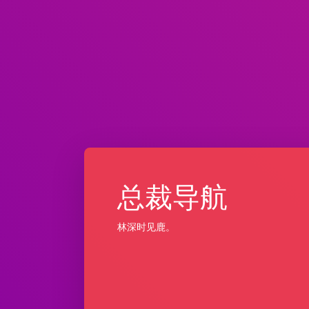
总裁导航
林深时见鹿。